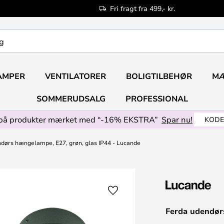
Fri fragt fra 499,- kr.
AMPER
VENTILATORER
BOLIGTILBEHØR
M
SOMMERUDSALG
PROFESSIONAL
på produkter mærket med “-16% EKSTRA”
Spar nu!
KODE
dørs hængelampe, E27, grøn, glas IP44 - Lucande
Ferda udendør