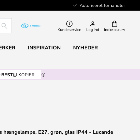
Autoriseret forhandler
SØG
Kundeservice
Log ind
Indkøbskurv
ÆRKER
INSPIRATION
NYHEDER
:
BEST
KOPIER
s hængelampe, E27, grøn, glas IP44 - Lucande