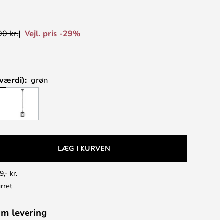
Vejl. pris -29%
0 kr.
værdi):
grøn
LÆG I KURVEN
9,- kr.
rret
om levering