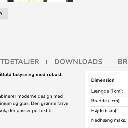
R
TDETALJER
DOWNLOADS
BR
lfuld belysning med robust
Dimension
Længde (i cm):
binerer moderne design med
Bredde (i cm):
minium og glas. Den grønne farve
ok, der passer perfekt til
Højde (i cm):
være kapslingsgrad IP44 er
Nedhæng maks. (
stænkvand og fremmedlegemer,