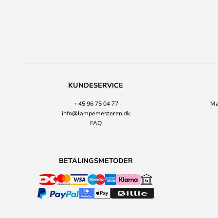
KUNDESERVICE
+ 45 96 75 04 77
Ma
info@lampemesteren.dk
FAQ
BETALINGSMETODER