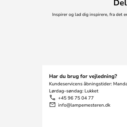
Del
Inspirer og lad dig inspirere, fra de
Har du brug for vejledning?
Kundeservicens åbningstider: Manda
Lørdag–søndag: Lukket
+45 96 75 04 77
info@lampemesteren.dk