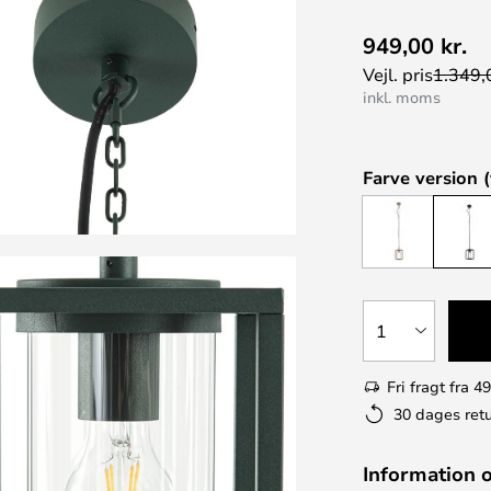
949,00 kr.
Vejl. pris
1.349,0
inkl. moms
Farve version (
1
Fri fragt fra 49
30 dages retu
Information 