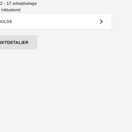
12 - 17 arbejdsdage
e
inkluderet
SKILDE
UKTDETALJER