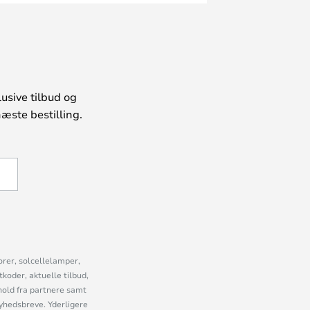
usive tilbud og
æste bestilling.
U
orer, solcellelamper,
oder, aktuelle tilbud,
old fra partnere samt
nyhedsbreve. Yderligere