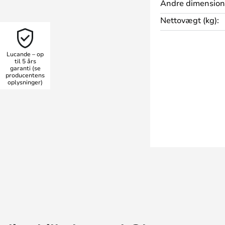
Andre dimension
rrasser og altaner.
Nettovægt (kg):
 og er dæmpbar eksternt, så
belt. Med sin kombination af
Lucande – op
r denne udendørs hængelampe
til 5 års
garanti (se
ehagelig atmosfære i
producentens
oplysninger)