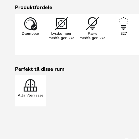
hvilket gør den ideel til brug på te
Produktfordele
Lampen er designet til E27-pærer
lysintensiteten kan justeres fleksi
Dæmpbar
Lysdæmper
Pære
E27
funktionalitet og æstetik sætte
medfølger ikke
medfølger ikke
stilfulde accenter og skaber en b
udendørsområdet.
Perfekt til disse rum
Altan/terrasse