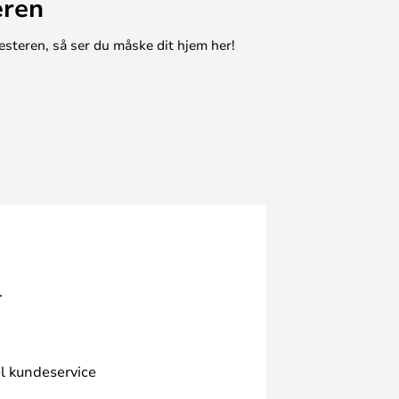
eren
esteren, så ser du måske dit hjem her!
.
l kundeservice