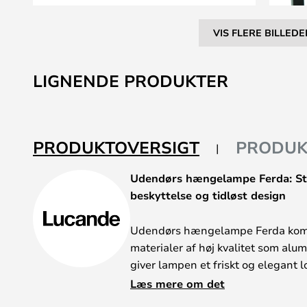
VIS FLERE BILLEDE
Gå
til
LIGNENDE PRODUKTER
starten
af
billedgalleriet
PRODUKTOVERSIGT
PRODUK
Udendørs hængelampe Ferda: Sti
beskyttelse og tidløst design
Udendørs hængelampe Ferda kom
materialer af høj kvalitet som alu
giver lampen et friskt og elegant lo
moderne udendørsarealer. Takket 
Læs mere om det
lampen optimalt beskyttet mod 