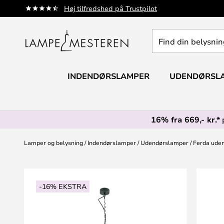
Skip
Høj tilfredshed på Trustpilot
to
Content
Find
din
belysning
INDENDØRSLAMPER
UDENDØRSL
16% fra 669,- kr.*
Lamper og belysning
Indendørslamper
Udendørslamper
Ferda uden
Gå
til
-16% EKSTRA
slutningen
af