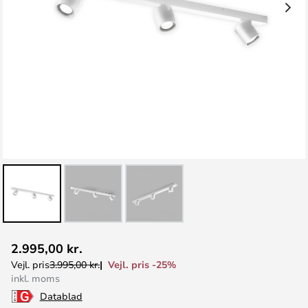
Gå
2.995,00 kr.
til
Vejl. pris -25%
Vejl. pris
3.995,00 kr.
starten
inkl. moms
af
Datablad
billedgalleriet