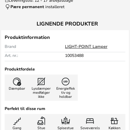
Leveringstid: 12 - 17 arbejdsdage
Pære permanent
installeret
LIGNENDE PRODUKTER
Produktinformation
Brand
LIGHT-POINT Lamper
Art. nr.:
10053488
Produktfordele
Dæmpbar
Lysdæmper
Energieffek
medfølger
tiv og
ikke
holdbar
Perfekt til disse rum
Gang
Stue
Spisestue
Soveværels
Køkken