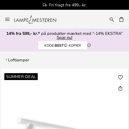
Fri fragt fra 499,- kr.
Skip
to
Content
14% fra 599,- kr.*
på produkter mærket med “-14% EKSTRA”
Spar nu!
KODE:
BEST
KOPIER
Loftlamper
Gå
SUMMER DEAL
til
slutningen
af
billedgalleriet