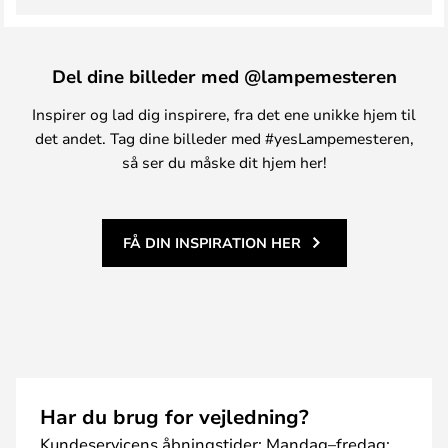
Del dine billeder med @lampemesteren
Inspirer og lad dig inspirere, fra det ene unikke hjem til
det andet. Tag dine billeder med #yesLampemesteren,
så ser du måske dit hjem her!
FÅ DIN INSPIRATION HER
Har du brug for vejledning?
Kundeservicens åbningstider: Mandag–fredag: