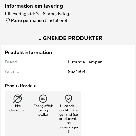
Information om levering
Leveringstid: 3 - 6 arbejdsdage
Pære permanent
installeret
LIGNENDE PRODUKTER
Produktinformation
Brand
Lucande Lamper
Art. nr.:
9624369
Produktfordele
Ikke
Energieffek
Lucande –
dæmpbar
tiv og
op til 5 års
holdbar
garanti (se
producente
ns
oplysninger
)