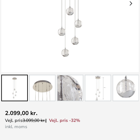
Gå
2.099,00 kr.
til
Vejl. pris -32%
Vejl. pris
3.099,00 kr.
starten
inkl. moms
af
billedgalleriet