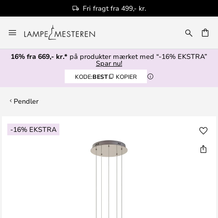
Fri fragt fra 499,- kr.
Skip
to
Content
16% fra 669,- kr.*
på produkter mærket med “-16% EKSTRA”
Spar nu!
KODE:
BEST
KOPIER
Pendler
Gå
-16% EKSTRA
til
slutningen
af
billedgalleriet