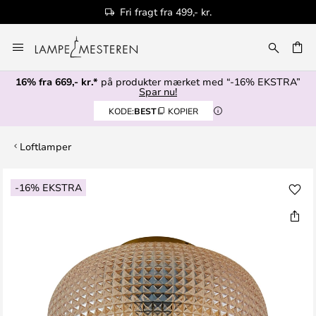
Fri fragt fra 499,- kr.
Skip
to
Content
16% fra 669,- kr.*
på produkter mærket med “-16% EKSTRA”
Spar nu!
KODE:
BEST
KOPIER
Loftlamper
Gå
-16% EKSTRA
til
slutningen
af
billedgalleriet