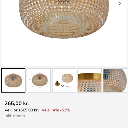
Gå
265,00 kr.
til
Vejl. pris -53%
Vejl. pris
569,00 kr.
starten
inkl. moms
af
billedgalleriet