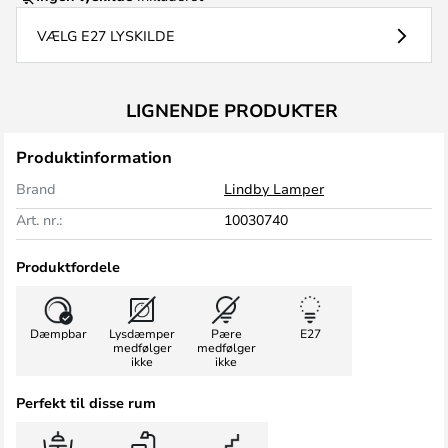
VÆLG E27 LYSKILDE
LIGNENDE PRODUKTER
Produktinformation
Brand
Lindby Lamper
Art. nr.:
10030740
Produktfordele
Dæmpbar
Lysdæmper
Pære
E27
medfølger
medfølger
ikke
ikke
Perfekt til disse rum