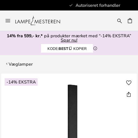
Autoriseret forhandler
Skip
to
Content
14% fra 599,- kr.*
på produkter mærket med “-14% EKSTRA”
Spar nu!
KODE:
BEST
KOPIER
Væglamper
Gå
-14% EKSTRA
til
slutningen
af
billedgalleriet