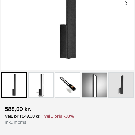
Gå
588,00 kr.
til
Vejl. pris -30%
Vejl. pris
849,00 kr.
starten
inkl. moms
af
billedgalleriet