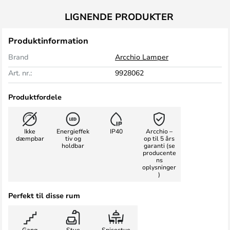
LIGNENDE PRODUKTER
Produktinformation
Brand
Arcchio Lamper
Art. nr.:
9928062
Produktfordele
Ikke
Energieffek
IP40
Arcchio –
dæmpbar
tiv og
op til 5 års
holdbar
garanti (se
producente
ns
oplysninger
)
Perfekt til disse rum
Gang
Stue
Spisestue