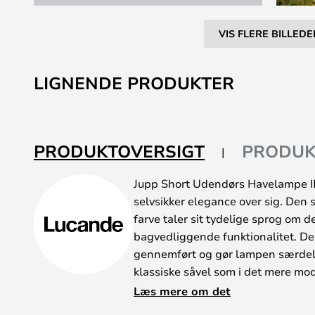
VIS FLERE BILLEDE
Gå
til
LIGNENDE PRODUKTER
starten
af
billedgalleriet
PRODUKTOVERSIGT
PRODUK
Jupp Short Udendørs Havelampe I
selvsikker elegance over sig. Den
farve taler sit tydelige sprog om de
bagvedliggende funktionalitet. De
gennemført og gør lampen særdele
klassiske såvel som i det mere mo
Med denne dejlige model gøres bå
Læs mere om det
indbydende i alle årets sæsoner og