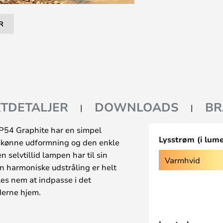
R
TDETALJER
DOWNLOADS
BR
P54 Graphite har en simpel
Lysstrøm (i lum
 skønne udformning og den enkle
n selvtillid lampen har til sin
Varmhvid
n harmoniske udstråling er helt
s nem at indpasse i det
derne hjem.
de have og indkørsel åbne og
 på alle tider af døgnet. Det