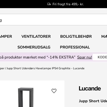
Fri fragt fra 499,- kr.
AMPER
VENTILATORER
BOLIGTILBEHØR
M
SOMMERUDSALG
PROFESSIONAL
på produkter mærket med “-14% EKSTRA”
Spar nu!
KODE
mper
Jupp Short Udendørs Havelampe IP54 Graphite - Lucande
Jupp Short Ud