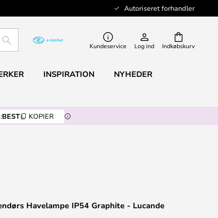
Autoriseret forhandler
SØG
Kundeservice
Log ind
Indkøbskurv
ÆRKER
INSPIRATION
NYHEDER
:
BEST
KOPIER
endørs Havelampe IP54 Graphite - Lucande