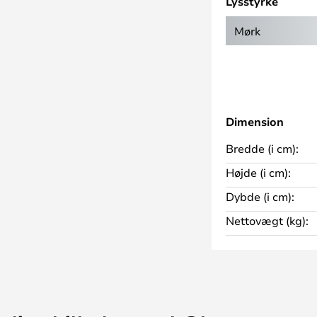
Lysstyrke
fra lyskilden og giver
vise sig fra deres bedste side
Mørk
armerende effekt kan
af samme model i par eller på
Dimension
Bredde (i cm):
Højde (i cm):
Dybde (i cm):
Nettovægt (kg):