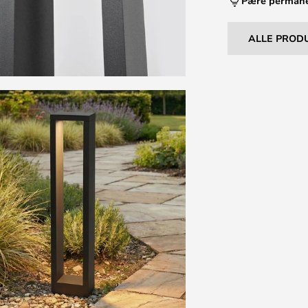
Pære perman
ALLE PROD