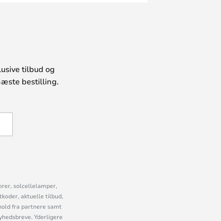
usive tilbud og
æste bestilling.
U
orer, solcellelamper,
oder, aktuelle tilbud,
old fra partnere samt
nyhedsbreve. Yderligere