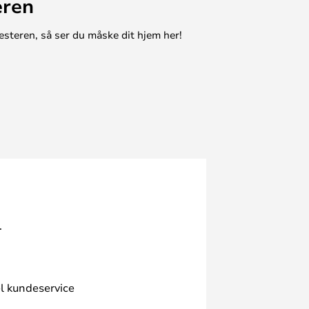
eren
esteren, så ser du måske dit hjem her!
.
l kundeservice