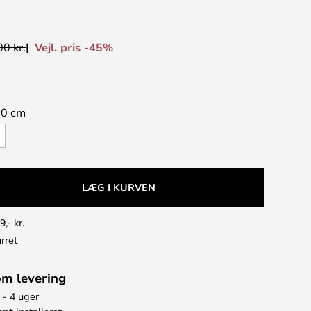
Vejl. pris -45%
0 kr.
60 cm
LÆG I KURVEN
9,- kr.
rret
om levering
 - 4 uger