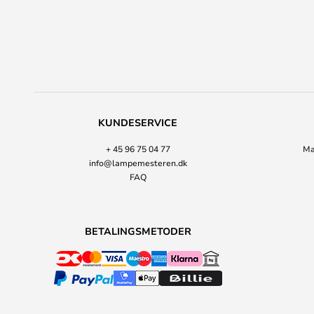
KUNDESERVICE
+ 45 96 75 04 77
Ma
info@lampemesteren.dk
FAQ
BETALINGSMETODER