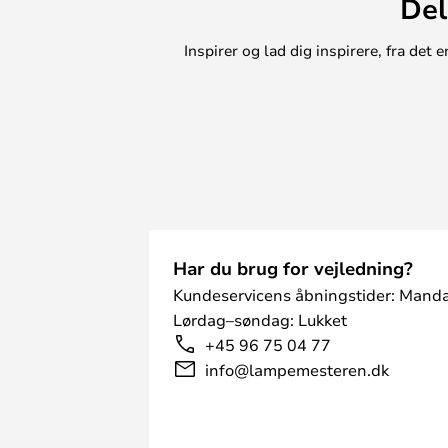
Del
Inspirer og lad dig inspirere, fra de
Har du brug for vejledning?
Kundeservicens åbningstider: Manda
Lørdag–søndag: Lukket
+45 96 75 04 77
info@lampemesteren.dk