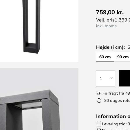
759,00 kr.
Vejl. pris
1.399,0
inkl. moms
Højde (i cm):
60 cm
90 cm
1
Fri fragt fra 49
30 dages retu
Information 
Leveringstid: 3