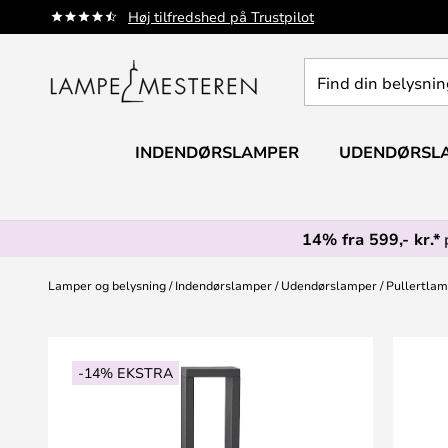
Skip
Høj tilfredshed på Trustpilot
to
Content
Find
din
belysning
INDENDØRSLAMPER
UDENDØRSL
14% fra 599,- kr.*
Lamper og belysning
Indendørslamper
Udendørslamper
Pullertla
Gå
til
-14% EKSTRA
slutningen
af