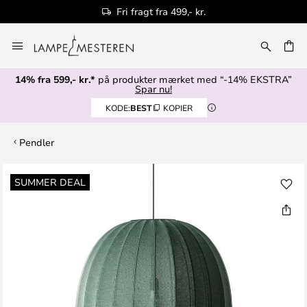
Fri fragt fra 499,- kr.
Skip
to
Content
14% fra 599,- kr.*
på produkter mærket med “-14% EKSTRA”
Spar nu!
KODE:
BEST
KOPIER
Pendler
Gå
SUMMER DEAL
til
slutningen
af
billedgalleriet