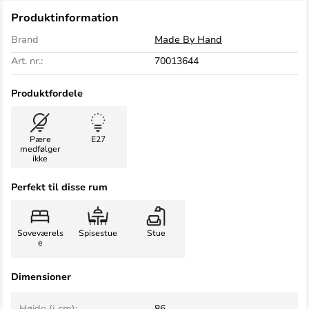
Produktinformation
Brand
Made By Hand
Art. nr.:
70013644
Produktfordele
Pære
E27
medfølger
ikke
Perfekt til disse rum
Soveværels
Spisestue
Stue
e
Dimensioner
Højde (i cm):
86