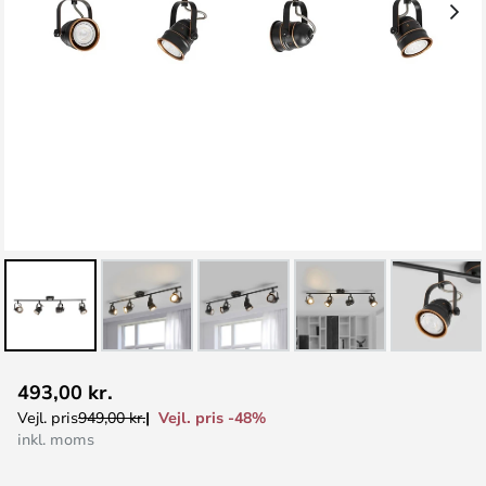
Gå
493,00 kr.
til
Vejl. pris -48%
Vejl. pris
949,00 kr.
starten
inkl. moms
af
billedgalleriet