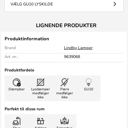
VÆLG GU10 LYSKILDE
LIGNENDE PRODUKTER
Produktinformation
Brand
Lindby Lamper
Art. nr.:
9639068
Produktfordele
Dæmpbar
Lysdæmper
Pære
GU10
medfølger
medfølger
ikke
ikke
Perfekt til disse rum
Stue
Køkken
Spisestue