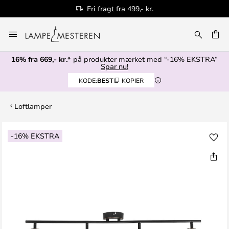
Fri fragt fra 499,- kr.
Skip
to
Content
16% fra 669,- kr.*
på produkter mærket med “-16% EKSTRA”
Spar nu!
KODE:
BEST
KOPIER
Loftlamper
Gå
-16% EKSTRA
til
slutningen
af
billedgalleriet