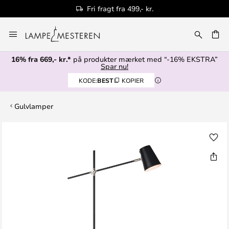
Fri fragt fra 499,- kr.
Skip
to
Content
16% fra 669,- kr.*
på produkter mærket med “-16% EKSTRA”
Spar nu!
KODE:
BEST
KOPIER
Gulvlamper
Gå
til
slutningen
af
billedgalleriet