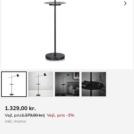
Gå
1.329,00 kr.
til
Vejl. pris -3%
Vejl. pris
1.379,00 kr.
starten
inkl. moms
af
billedgalleriet