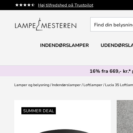
Skip
Høj tilfredshed på Trustpilot
to
Content
Find
din
belysning
INDENDØRSLAMPER
UDENDØRSL
16% fra 669,- kr.*
Lamper og belysning
Indendørslamper
Loftlamper
Lucia 35 Loftla
Gå
til
SUMMER DEAL
slutningen
af