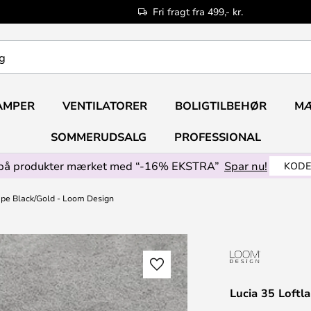
Fri fragt fra 499,- kr.
AMPER
VENTILATORER
BOLIGTILBEHØR
M
SOMMERUDSALG
PROFESSIONAL
på produkter mærket med “-16% EKSTRA”
Spar nu!
KODE
mpe Black/Gold - Loom Design
Lucia 35 Loftl