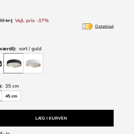
Vejl. pris -37%
0 kr.
Datablad
værdi):
sort / guld
):
35 cm
45 cm
LÆG I KURVEN
9,- kr.