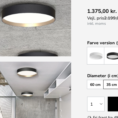
1.375,00 kr.
Vejl. pris
2.199,0
inkl. moms
Farve version (
Diameter (i cm
60 cm
35 cm
1
Fri fragt fra 49