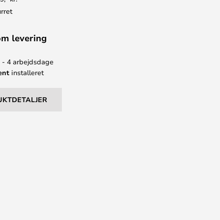
rret
om levering
2 - 4 arbejdsdage
ent
installeret
UKTDETALJER