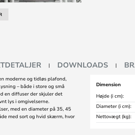
R
TDETALJER
DOWNLOADS
BR
en moderne og tidløs plafond,
Dimension
ysning – både i store og små
 en diffuser der skjuler det
Højde (i cm):
nt lys i omgivelserne.
Diameter (i cm):
elser, med en diameter på 35, 45
åde med sort og hvid skærm, hvor
Nettovægt (kg):
amme farve, eller kommer med