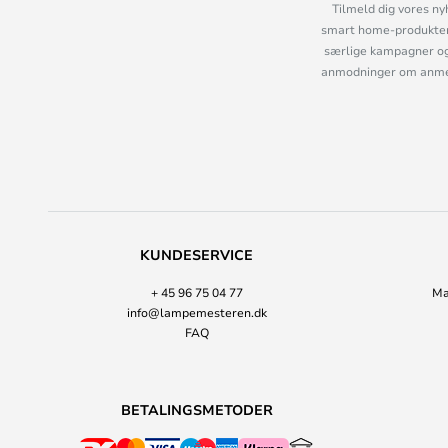
Tilmeld dig vores ny
smart home-produkter 
særlige kampagner og
anmodninger om anmelde
KUNDESERVICE
+ 45 96 75 04 77
Ma
info@lampemesteren.dk
FAQ
BETALINGSMETODER