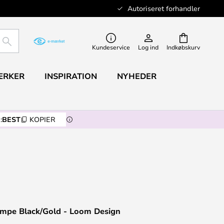
Autoriseret forhandler
SØG
Kundeservice
Log ind
Indkøbskurv
ÆRKER
INSPIRATION
NYHEDER
:
BEST
KOPIER
ampe Black/Gold - Loom Design