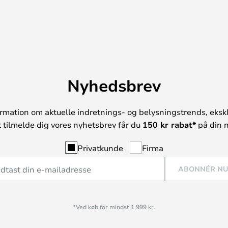
Nyhedsbrev
rmation om aktuelle indretnings- og belysningstrends, ekskl
t tilmelde dig vores nyhetsbrev får du
150 kr rabat*
på din n
Privatkunde
Firma
ABONNÉR N
*Ved køb for mindst 1 999 kr.