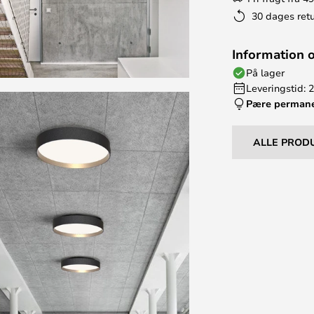
30 dages retu
Information 
På lager
Leveringstid: 
Pære perman
ALLE PROD