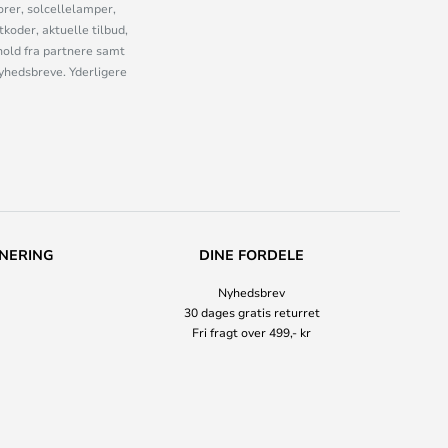
orer, solcellelamper,
oder, aktuelle tilbud,
old fra partnere samt
nyhedsbreve. Yderligere
NERING
DINE FORDELE
Nyhedsbrev
30 dages gratis returret
Fri fragt over 499,- kr