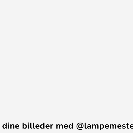
købe et, enten som stang eller
n du hænge lampen ned fra
del – eksempelvis over
 dine billeder med @lampemest