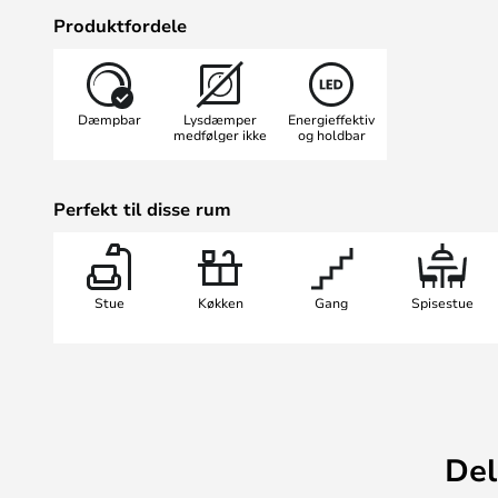
Du har desuden mulighed for at til
Produktfordele
kabel. Sammen med ophænget ka
loftet og anvende den som en pen
spisebordet.
Dæmpbar
Lysdæmper
Energieffektiv
medfølger ikke
og holdbar
Perfekt til disse rum
Stue
Køkken
Gang
Spisestue
Del