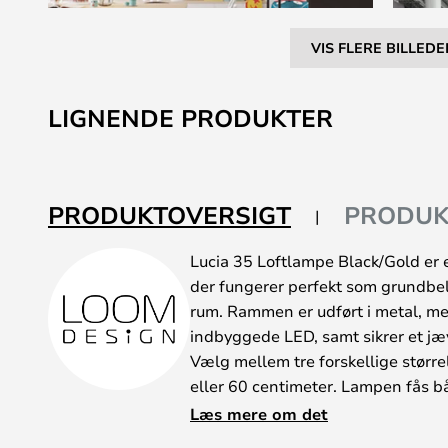
VIS FLERE BILLEDE
Gå
til
LIGNENDE PRODUKTER
starten
af
billedgalleriet
PRODUKTOVERSIGT
PRODUK
Lucia 35 Loftlampe Black/Gold er 
der fungerer perfekt som grundbel
rum. Rammen er udført i metal, med
indbyggede LED, samt sikrer et jæv
Vælg mellem tre forskellige størr
eller 60 centimeter. Lampen fås b
indersiden af skærmen er enten s
Læs mere om det
guld finish.