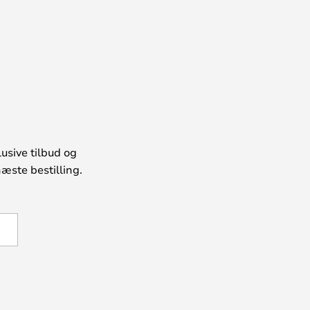
usive tilbud og
æste bestilling.
U