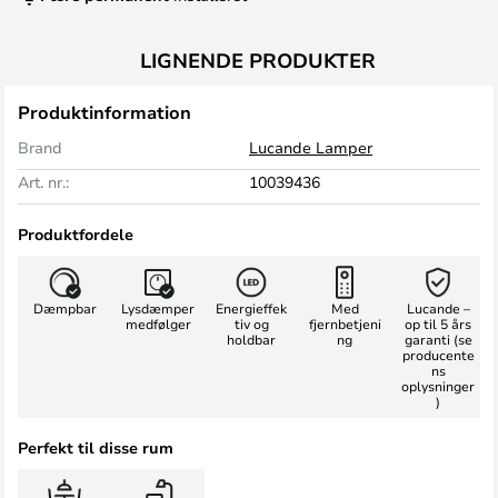
LIGNENDE PRODUKTER
Produktinformation
Brand
Lucande Lamper
Art. nr.:
10039436
Produktfordele
Dæmpbar
Lysdæmper
Energieffek
Med
Lucande –
medfølger
tiv og
fjernbetjeni
op til 5 års
holdbar
ng
garanti (se
producente
ns
oplysninger
)
Perfekt til disse rum