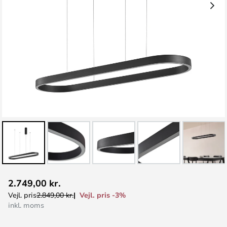
Gå
2.749,00 kr.
til
Vejl. pris -3%
Vejl. pris
2.849,00 kr.
starten
inkl. moms
af
billedgalleriet