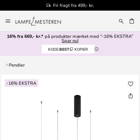
Fri fragt fra 499,- kr.
Skip
to
Content
16% fra 669,- kr.*
på produkter mærket med “-16% EKSTRA”
Spar nu!
KODE:
BEST
KOPIER
Pendler
Gå
-16% EKSTRA
til
slutningen
af
billedgalleriet