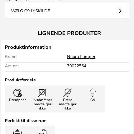
VÆLG G9 LYSKILDE
LIGNENDE PRODUKTER
Produktinformation
Brand
Nuura Lamper
Art. nr.:
70022554
Produktfordele
Dæmpbar
Lysdæmper
Pære
G9
medfølger
medfølger
ikke
ikke
Perfekt til disse rum