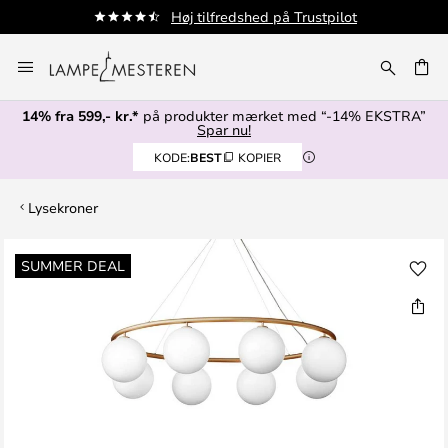
Høj tilfredshed på Trustpilot
Skip
to
Content
14% fra 599,- kr.*
på produkter mærket med “-14% EKSTRA”
Spar nu!
KODE:
BEST
KOPIER
Lysekroner
Gå
SUMMER DEAL
til
slutningen
af
billedgalleriet