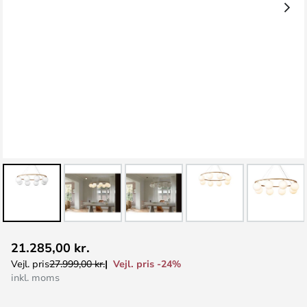
Gå
21.285,00 kr.
til
Vejl. pris -24%
Vejl. pris
27.999,00 kr.
starten
inkl. moms
af
billedgalleriet