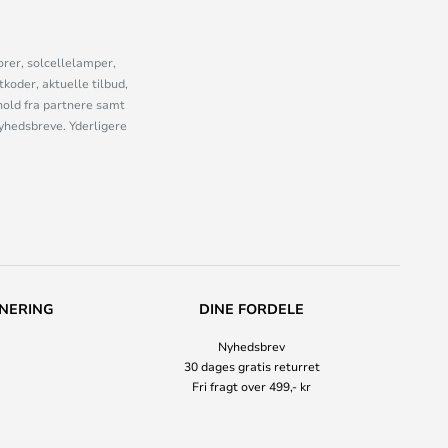
orer, solcellelamper,
oder, aktuelle tilbud,
old fra partnere samt
nyhedsbreve. Yderligere
NERING
DINE FORDELE
Nyhedsbrev
30 dages gratis returret
Fri fragt over 499,- kr