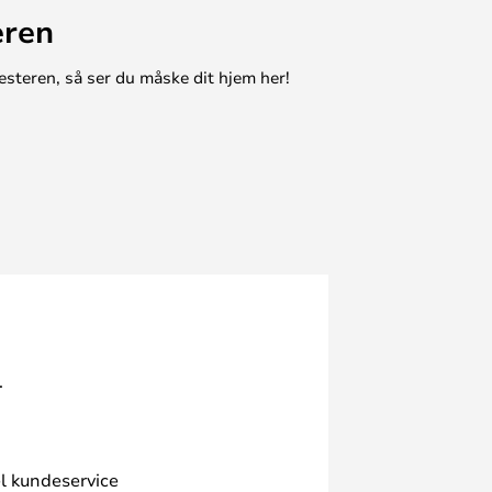
eren
esteren, så ser du måske dit hjem her!
.
l kundeservice