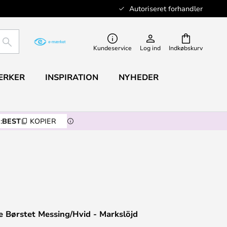
Autoriseret forhandler
SØG
Kundeservice
Log ind
Indkøbskurv
ÆRKER
INSPIRATION
NYHEDER
:
BEST
KOPIER
 Børstet Messing/Hvid - Markslöjd