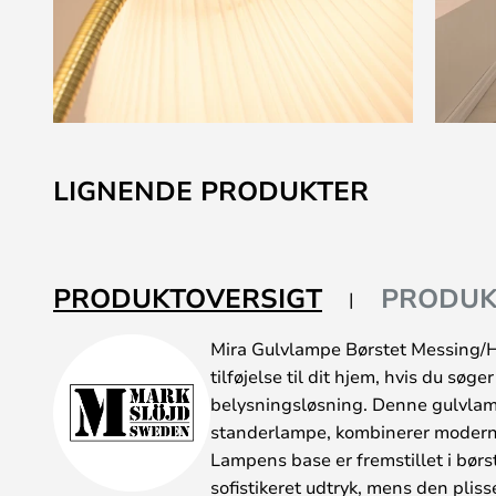
Gå
til
LIGNENDE PRODUKTER
starten
af
billedgalleriet
PRODUKTOVERSIGT
PRODUK
Mira Gulvlampe Børstet Messing/Hv
tilføjelse til dit hjem, hvis du søg
belysningsløsning. Denne gulvla
standerlampe, kombinerer modern
Lampens base er fremstillet i børst
sofistikeret udtryk, mens den pli