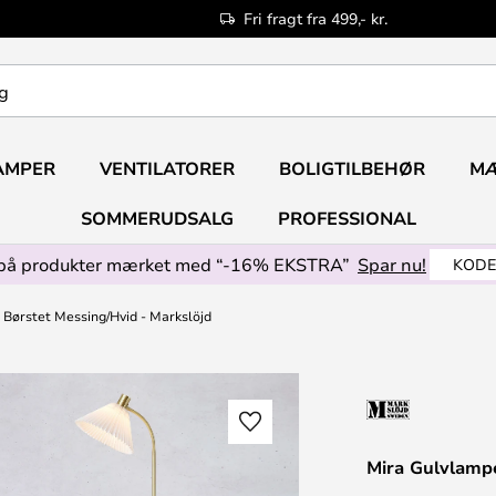
Fri fragt fra 499,- kr.
AMPER
VENTILATORER
BOLIGTILBEHØR
M
SOMMERUDSALG
PROFESSIONAL
på produkter mærket med “-16% EKSTRA”
Spar nu!
KODE
Børstet Messing/Hvid - Markslöjd
Mira Gulvlampe