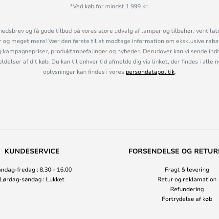
*Ved køb for mindst 1 999 kr.
hedsbrev og få gode tilbud på vores store udvalg af lamper og tilbehør, ventilat
og meget mere! Vær den første til at modtage information om eksklusive rabatk
 kampagnepriser, produktanbefalinger og nyheder. Derudover kan vi sende indh
lser af dit køb. Du kan til enhver tid afmelde dig via linket, der findes i alle 
oplysninger kan findes i vores
persondatapolitik
.
KUNDESERVICE
FORSENDELSE OG RETUR
ndag-fredag : 8.30 - 16.00
Fragt & levering
Lørdag-søndag : Lukket
Retur og reklamation
Refundering
Fortrydelse af køb