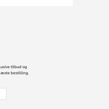
usive tilbud og
æste bestilling.
U