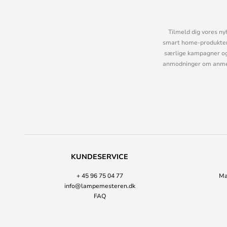
Tilmeld dig vores ny
smart home-produkter 
særlige kampagner og
anmodninger om anmelde
KUNDESERVICE
+ 45 96 75 04 77
Ma
info@lampemesteren.dk
FAQ