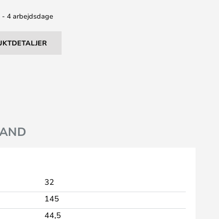
2 - 4 arbejdsdage
UKTDETALJER
AND
32
145
44,5