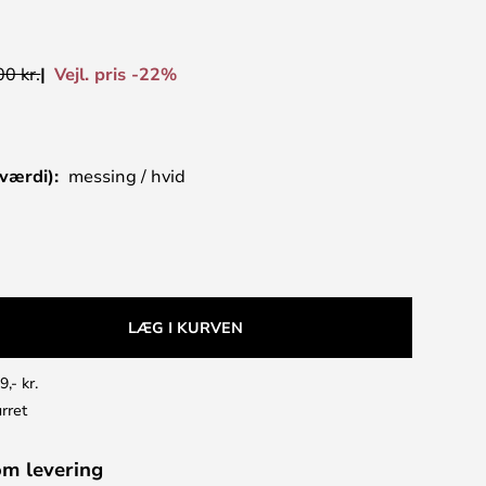
Vejl. pris -22%
0 kr.
værdi):
messing / hvid
LÆG I KURVEN
9,- kr.
rret
om levering