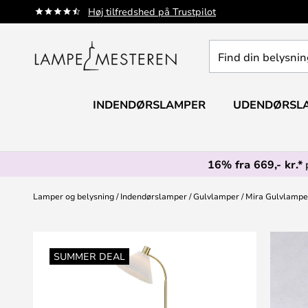
Skip
Høj tilfredshed på Trustpilot
to
Content
Find
din
belysning
INDENDØRSLAMPER
UDENDØRSL
16% fra 669,- kr.*
Lamper og belysning
Indendørslamper
Gulvlamper
Mira Gulvlampe 
Gå
til
SUMMER DEAL
slutningen
af