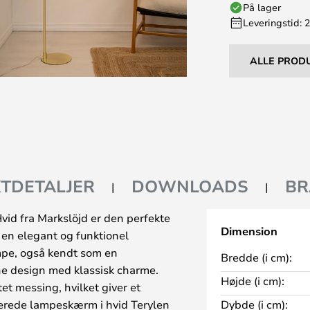
På lager
Leveringstid: 
ALLE PROD
TDETALJER
DOWNLOADS
BR
id fra Markslöjd er den perfekte
Dimension
er en elegant og funktionel
mpe, også kendt som en
Bredde (i cm):
e design med klassisk charme.
Højde (i cm):
et messing, hvilket giver et
sserede lampeskærm i hvid Terylen
Dybde (i cm):