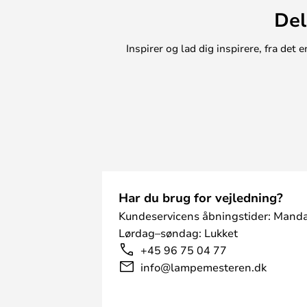
Del
Inspirer og lad dig inspirere, fra de
Har du brug for vejledning?
Kundeservicens åbningstider: Manda
Lørdag–søndag: Lukket
+45 96 75 04 77
info@lampemesteren.dk