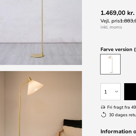
1.469,00 kr.
Vejl. pris
1.883,0
inkl. moms
Farve version (
1
Fri fragt fra 49
30 dages retu
Information 