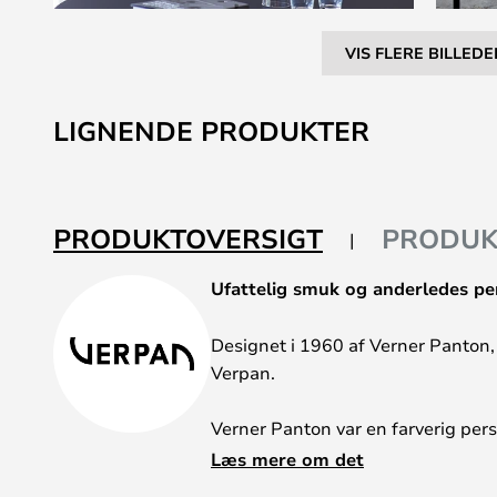
VIS FLERE BILLEDE
Gå
til
LIGNENDE PRODUKTER
starten
af
billedgalleriet
PRODUKTOVERSIGT
PRODUK
Ufattelig smuk og anderledes pe
Designet i 1960 af Verner Panton, 
Verpan.
Verner Panton var en farverig per
smukke og anderledes designs bag s
Læs mere om det
og skævt design og gik en helt an