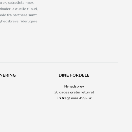
orer, solcellelamper,
oder, aktuelle tilbud,
old fra partnere samt
nyhedsbreve. Yderligere
NERING
DINE FORDELE
Nyhedsbrev
30 dages gratis returret
Fri fragt over 499,- kr