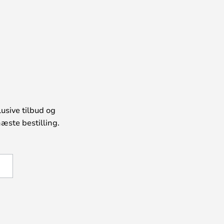
usive tilbud og
æste bestilling.
U