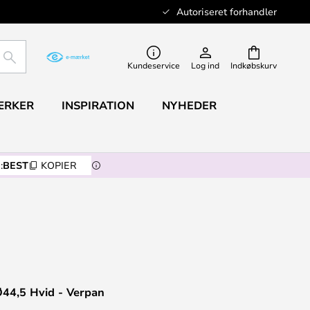
Autoriseret forhandler
SØG
Kundeservice
Log ind
Indkøbskurv
ÆRKER
INSPIRATION
NYHEDER
:
BEST
KOPIER
44,5 Hvid - Verpan