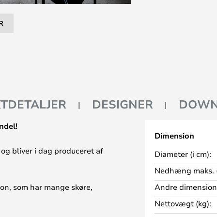
R
TDETALJER
DESIGNER
DOWN
ndel!
Dimension
og bliver i dag produceret af
Diameter (i cm):
Nedhæng maks. (
son, som har mange skøre,
Andre dimension
ig. Han var stor fan af farverigt
Nettovægt (kg):
den vej end hans kollegaer fra