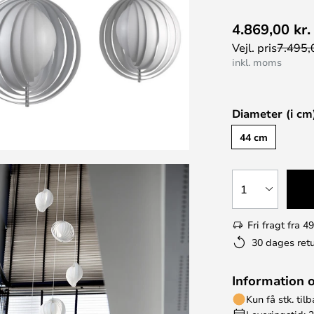
4.869,00 kr.
Vejl. pris
7.495,0
inkl. moms
Diameter (i cm
44 cm
1
Fri fragt fra 49
30 dages retu
Information 
Kun få stk. til