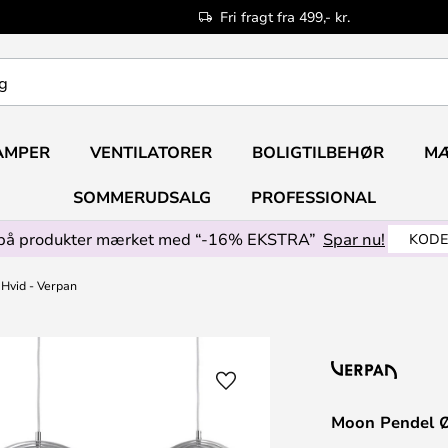
Fri fragt fra 499,- kr.
AMPER
VENTILATORER
BOLIGTILBEHØR
M
SOMMERUDSALG
PROFESSIONAL
på produkter mærket med “-16% EKSTRA”
Spar nu!
KODE
Hvid - Verpan
Moon Pendel Ø