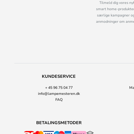
Tilmeld dig vores ny
smart home-produkter 
særlige kampagner og
anmodninger om anmelde
KUNDESERVICE
+ 45 96 75 04 77
Ma
info@lampemesteren.dk
FAQ
BETALINGSMETODER