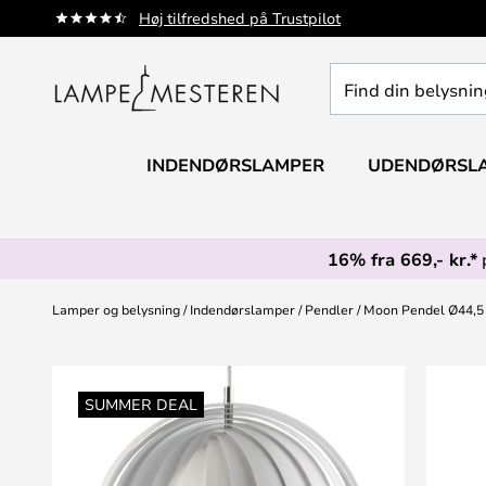
Skip
Høj tilfredshed på Trustpilot
to
Content
Find
din
belysning
INDENDØRSLAMPER
UDENDØRSL
16% fra 669,- kr.*
Lamper og belysning
Indendørslamper
Pendler
Moon Pendel Ø44,5 
Gå
til
SUMMER DEAL
slutningen
af