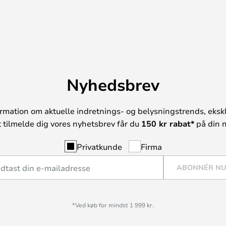
Nyhedsbrev
rmation om aktuelle indretnings- og belysningstrends, ekskl
t tilmelde dig vores nyhetsbrev får du
150 kr rabat*
på din n
Privatkunde
Firma
ABONNÉR N
*Ved køb for mindst 1 999 kr.