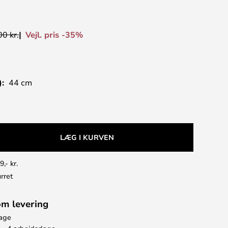
Vejl. pris -35%
0 kr.
):
44 cm
LÆG I KURVEN
9,- kr.
rret
om levering
bage