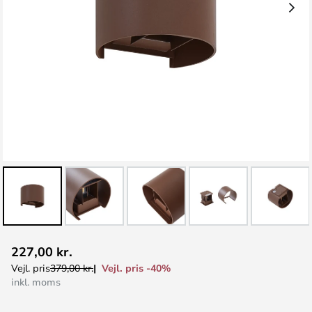
Gå
227,00 kr.
til
Vejl. pris -40%
Vejl. pris
379,00 kr.
starten
inkl. moms
af
billedgalleriet