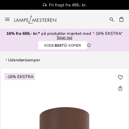
Fri fragt fra 499,- kr.
Skip
to
Content
16% fra 669,- kr.*
på produkter mærket med “-16% EKSTRA”
Spar nu!
KODE:
BEST
KOPIER
Udendørslamper
Gå
-16% EKSTRA
til
slutningen
af
billedgalleriet