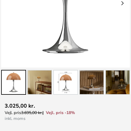
Gå
3.025,00 kr.
til
Vejl. pris -18%
Vejl. pris
3.695,00 kr.
starten
inkl. moms
af
billedgalleriet