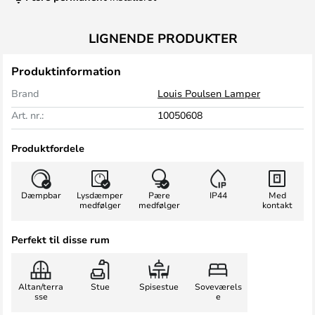
LIGNENDE PRODUKTER
Produktinformation
Brand
Louis Poulsen Lamper
Art. nr.:
10050608
Produktfordele
Dæmpbar
Lysdæmper
Pære
IP44
Med
medfølger
medfølger
kontakt
Perfekt til disse rum
Altan/terra
Stue
Spisestue
Soveværels
sse
e