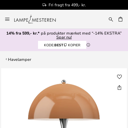
Fri fragt fra 499,- kr.
Skip
to
Content
14% fra 599,- kr.*
på produkter mærket med “-14% EKSTRA”
Spar nu!
KODE:
BEST
KOPIER
Havelamper
Gå
til
slutningen
af
billedgalleriet