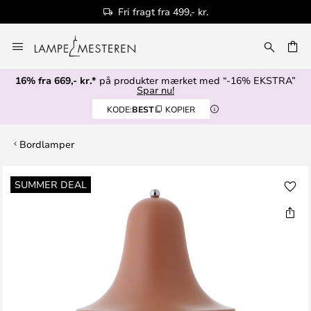
Fri fragt fra 499,- kr.
Skip
to
Content
16% fra 669,- kr.*
på produkter mærket med “-16% EKSTRA”
Spar nu!
KODE:
BEST
KOPIER
Bordlamper
Gå
SUMMER DEAL
til
slutningen
af
billedgalleriet