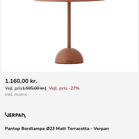
Gå
1.160,00 kr.
til
Vejl. pris -27%
Vejl. pris
1.595,00 kr.
starten
inkl. moms
af
billedgalleriet
Pantop Bordlampe Ø23 Matt Terracotta - Verpan