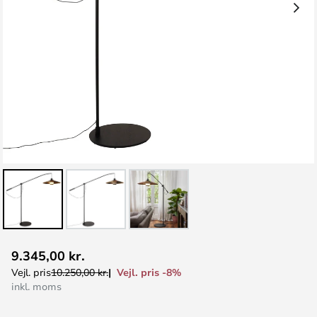
Gå
9.345,00 kr.
til
Vejl. pris -8%
Vejl. pris
10.250,00 kr.
starten
inkl. moms
af
billedgalleriet