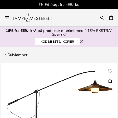
Fri fragt fra 499,- kr.
Skip
to
Content
16% fra 669,- kr.*
på produkter mærket med “-16% EKSTRA”
Spar nu!
KODE:
BEST
KOPIER
Gulvlamper
Gå
til
slutningen
af
billedgalleriet