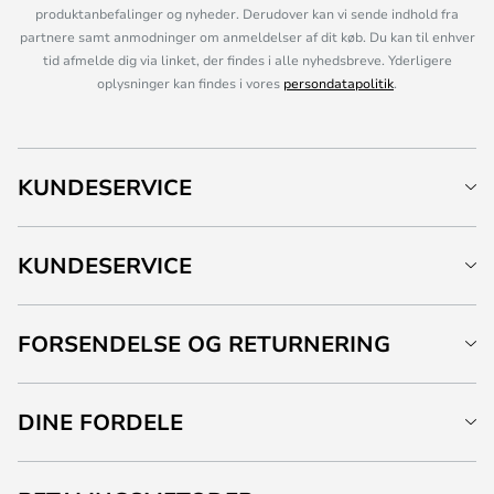
produktanbefalinger og nyheder. Derudover kan vi sende indhold fra
partnere samt anmodninger om anmeldelser af dit køb. Du kan til enhver
tid afmelde dig via linket, der findes i alle nyhedsbreve. Yderligere
oplysninger kan findes i vores
persondatapolitik
.
KUNDESERVICE
KUNDESERVICE
FORSENDELSE OG RETURNERING
DINE FORDELE