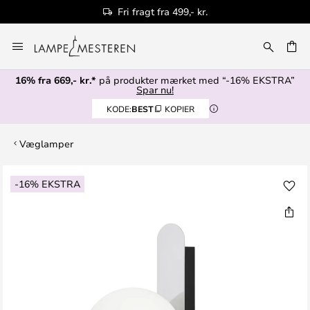
Fri fragt fra 499,- kr.
Skip
to
Content
16% fra 669,- kr.*
på produkter mærket med “-16% EKSTRA”
Spar nu!
KODE:
BEST
KOPIER
Væglamper
Gå
-16% EKSTRA
til
slutningen
af
billedgalleriet