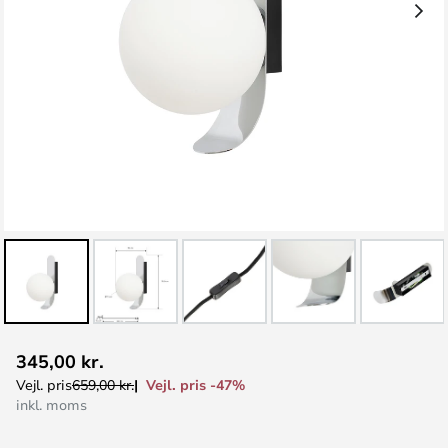
Gå
345,00 kr.
til
Vejl. pris -47%
Vejl. pris
659,00 kr.
starten
inkl. moms
af
billedgalleriet