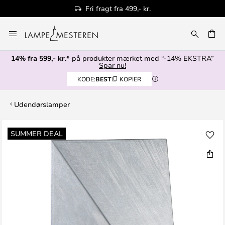
Fri fragt fra 499,- kr.
Skip
to
Content
14% fra 599,- kr.*
på produkter mærket med “-14% EKSTRA”
Spar nu!
KODE:
BEST
KOPIER
Udendørslamper
Gå
SUMMER DEAL
til
slutningen
af
billedgalleriet