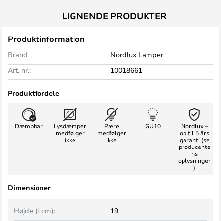
LIGNENDE PRODUKTER
Produktinformation
Brand
Nordlux Lamper
Art. nr.:
10018661
Produktfordele
Dæmpbar
Lysdæmper
Pære
GU10
Nordlux –
medfølger
medfølger
op til 5 års
ikke
ikke
garanti (se
producente
ns
oplysninger
)
Dimensioner
Højde (i cm):
19