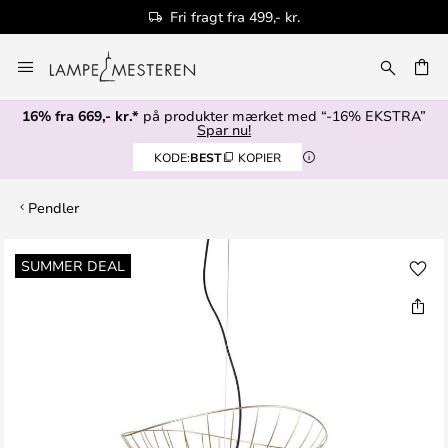
Fri fragt fra 499,- kr.
Skip
to
Content
16% fra 669,- kr.*
på produkter mærket med “-16% EKSTRA”
Spar nu!
KODE:
BEST
KOPIER
Pendler
Gå
SUMMER DEAL
til
slutningen
af
billedgalleriet