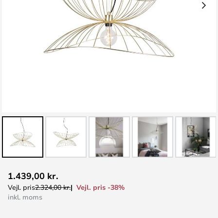
Gå
1.439,00 kr.
til
Vejl. pris -38%
Vejl. pris
2.324,00 kr.
starten
inkl. moms
af
billedgalleriet