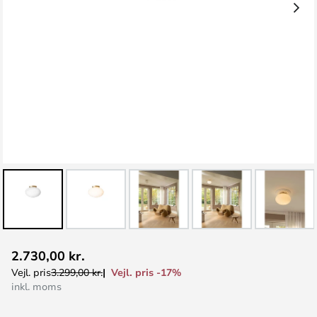
Gå
2.730,00 kr.
til
Vejl. pris -17%
Vejl. pris
3.299,00 kr.
starten
inkl. moms
af
billedgalleriet