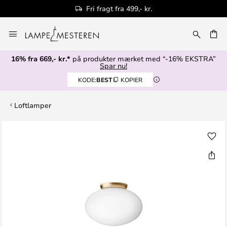
Fri fragt fra 499,- kr.
Skip
to
Content
16% fra 669,- kr.*
på produkter mærket med “-16% EKSTRA”
Spar nu!
KODE:
BEST
KOPIER
Loftlamper
Gå
til
slutningen
af
billedgalleriet