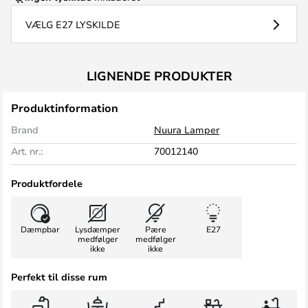
VÆLG E27 LYSKILDE
LIGNENDE PRODUKTER
Produktinformation
Brand
Nuura Lamper
Art. nr.:
70012140
Produktfordele
Dæmpbar
Lysdæmper
Pære
E27
medfølger
medfølger
ikke
ikke
Perfekt til disse rum