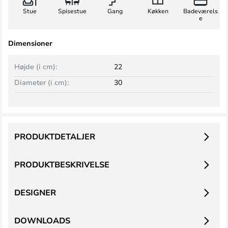
Stue
Spisestue
Gang
Køkken
Badeværels
e
Dimensioner
Højde (i cm):
22
Diameter (i cm):
30
PRODUKTDETALJER
PRODUKTBESKRIVELSE
DESIGNER
DOWNLOADS