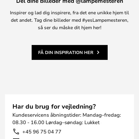
Del dine billeder med @lampemesteren
Inspirer og lad dig inspirere, fra det ene unikke hjem til
det andet. Tag dine billeder med #yesLampemesteren,
så ser du måske dit hjem her!
FÅ DIN INSPIRATION HER
Har du brug for vejledning?
Kundeservicens åbningstider: Mandag–fredag:
08.30 - 16.00 Lørdag–søndag: Lukket
+45 96 75 04 77