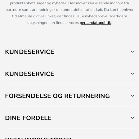
produktanbefalinger og nyheder. Derudover kan vi sende indhold fra
partnere samt anmodninger om anmeldelser af dit køb. Du kan til enhver
tid afmelde dig via linket, der findes i alle nyhedsbreve. Yderligere
oplysninger kan findes i vores
persondatapolitik
.
KUNDESERVICE
KUNDESERVICE
FORSENDELSE OG RETURNERING
DINE FORDELE