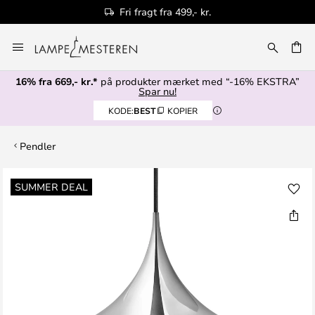
Fri fragt fra 499,- kr.
Skip
to
Content
16% fra 669,- kr.*
på produkter mærket med “-16% EKSTRA”
Spar nu!
KODE:
BEST
KOPIER
Pendler
Gå
SUMMER DEAL
til
slutningen
af
billedgalleriet