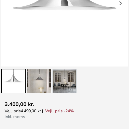
Gå
3.400,00 kr.
til
Vejl. pris -24%
Vejl. pris
4.499,00 kr.
starten
inkl. moms
af
billedgalleriet