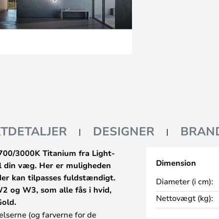
TDETALJER
DESIGNER
BRAN
0/3000K Titanium fra Light-
Dimension
il din væg. Her er muligheden
der kan tilpasses fuldstændigt.
Diameter (i cm):
 og W3, som alle fås i hvid,
Nettovægt (kg):
Gold.
lserne (og farverne for de