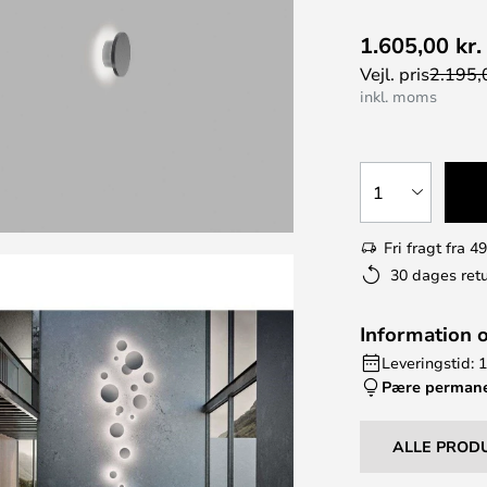
1.605,00 kr.
Vejl. pris
2.195,0
inkl. moms
1
Fri fragt fra 49
30 dages retu
Information 
Leveringstid: 
Pære perman
ALLE PROD