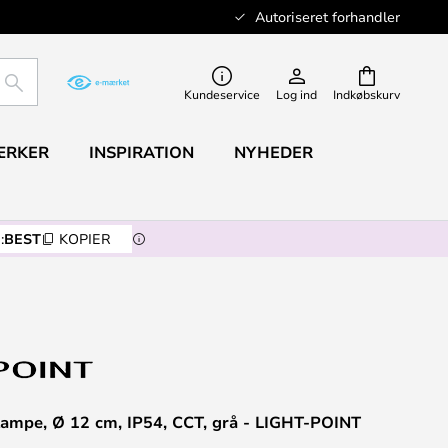
Autoriseret forhandler
SØG
Kundeservice
Log ind
Indkøbskurv
ÆRKER
INSPIRATION
NYHEDER
:
BEST
KOPIER
mpe, Ø 12 cm, IP54, CCT, grå - LIGHT-POINT