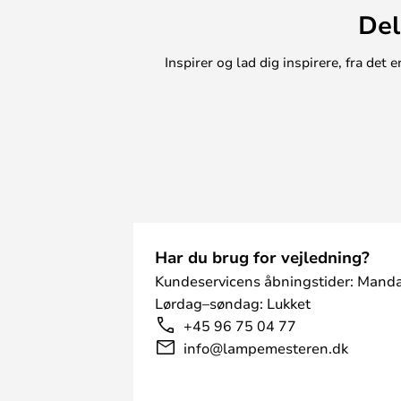
Bemærk, at udførelsen i guld kun a
Del
Bemærk, at denne lampe er udstyr
giver dig mulighed for at vælge 
Inspirer og lad dig inspirere, fra de
vælge mellem varmhvid og naturlig
Har du brug for vejledning?
Kundeservicens åbningstider: Manda
Lørdag–søndag: Lukket
+45 96 75 04 77
info@lampemesteren.dk