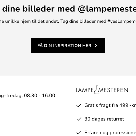
nbefales til indendørs brug.
 dine billeder med @lampemest
et med en Kelvin-kontakt, der
mellem 2700K og 3000K, så du kan
t ene unikke hjem til det andet. Tag dine billeder med #yesLampem
 hvid lysfarve
FÅ DIN INSPIRATION HER
g–fredag: 08.30 - 16.00
Gratis fragt fra 499,-kr
30 dages returret
Erfaren og professione