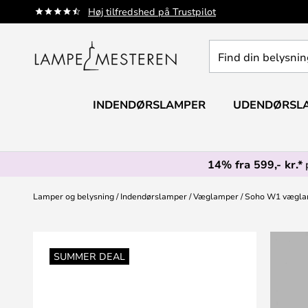
Skip
Høj tilfredshed på Trustpilot
to
Content
Find
din
belysning
INDENDØRSLAMPER
UDENDØRSL
14% fra 599,- kr.*
Lamper og belysning
Indendørslamper
Væglamper
Soho W1 væglamp
Gå
til
SUMMER DEAL
slutningen
af