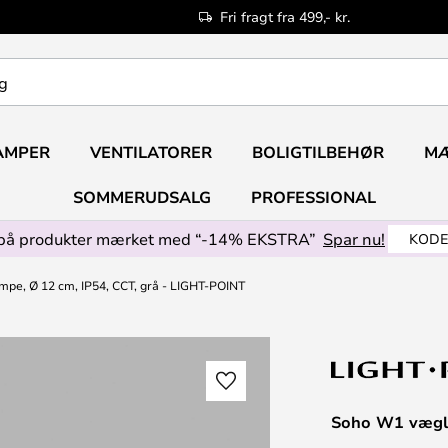
Fri fragt fra 499,- kr.
AMPER
VENTILATORER
BOLIGTILBEHØR
M
SOMMERUDSALG
PROFESSIONAL
på produkter mærket med “-14% EKSTRA”
Spar nu!
KODE
e, Ø 12 cm, IP54, CCT, grå - LIGHT-POINT
Soho W1 vægla