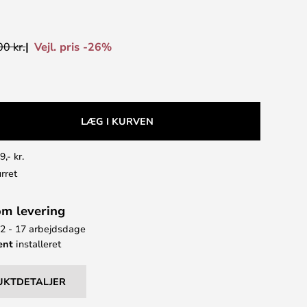
Vejl. pris -26%
0 kr.
LÆG I KURVEN
9,- kr.
rret
om levering
12 - 17 arbejdsdage
ent
installeret
UKTDETALJER