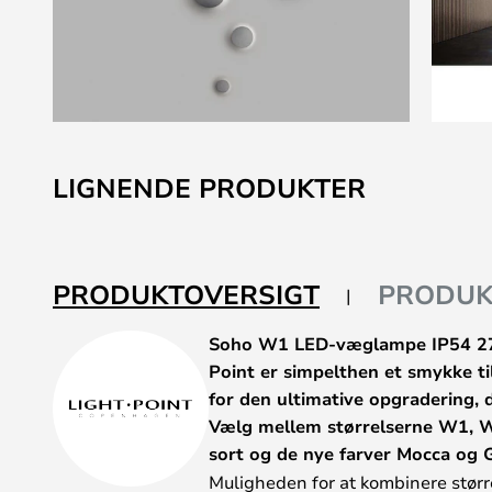
Gå
til
LIGNENDE PRODUKTER
starten
af
billedgalleriet
PRODUKTOVERSIGT
PRODUK
Soho W1 LED-væglampe IP54 270
Point er simpelthen et smykke t
for den ultimative opgradering, 
Vælg mellem størrelserne W1, W2
sort og de nye farver Mocca og 
Muligheden for at kombinere større