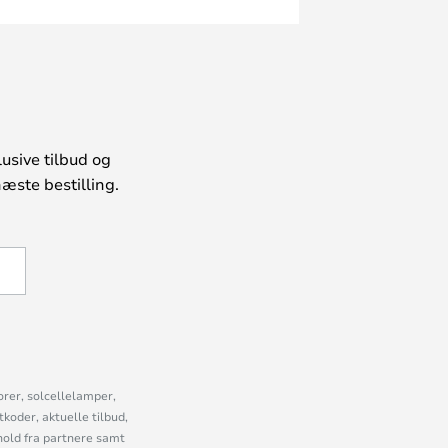
usive tilbud og
æste bestilling.
U
orer, solcellelamper,
oder, aktuelle tilbud,
old fra partnere samt