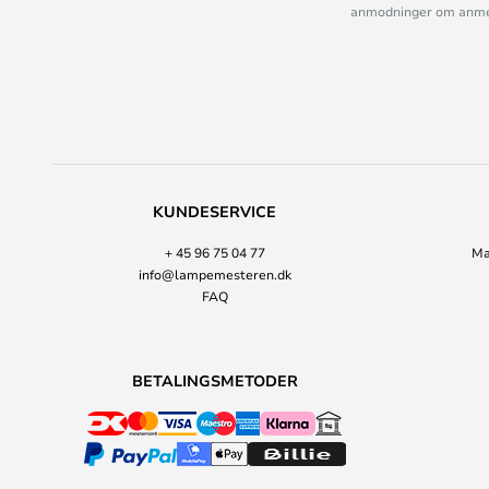
anmodninger om anmelde
KUNDESERVICE
+ 45 96 75 04 77
Ma
info@lampemesteren.dk
FAQ
BETALINGSMETODER