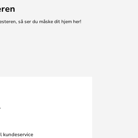
eren
esteren, så ser du måske dit hjem her!
.
l kundeservice