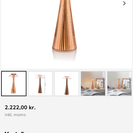
Gå
2.222,00 kr.
til
inkl. moms
starten
af
billedgalleriet