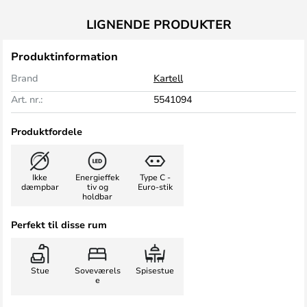
LIGNENDE PRODUKTER
Produktinformation
Brand
Kartell
Art. nr.:
5541094
Produktfordele
Ikke
Energieffek
Type C -
dæmpbar
tiv og
Euro-stik
holdbar
Perfekt til disse rum
Stue
Soveværels
Spisestue
e