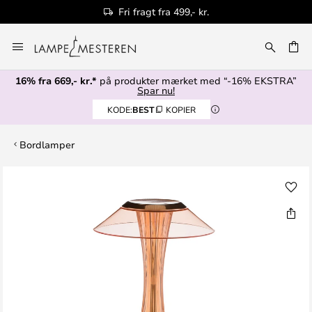
Fri fragt fra 499,- kr.
Skip
to
Content
16% fra 669,- kr.*
på produkter mærket med “-16% EKSTRA”
Spar nu!
KODE:
BEST
KOPIER
Bordlamper
Gå
til
slutningen
af
billedgalleriet