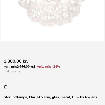
Gå
1.880,00 kr.
til
Vejl. pris -34%
Vejl. pris
2.866,00 kr.
starten
inkl. moms
af
billedgalleriet
Stor loftlampe, klar, Ø 50 cm, glas, metal, G9 – By Rydéns