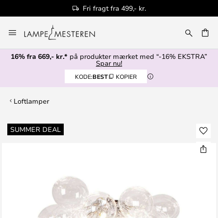
Fri fragt fra 499,- kr.
Skip
to
Content
16% fra 669,- kr.*
på produkter mærket med “-16% EKSTRA”
Spar nu!
KODE:
BEST
KOPIER
Loftlamper
Gå
SUMMER DEAL
til
slutningen
af
billedgalleriet