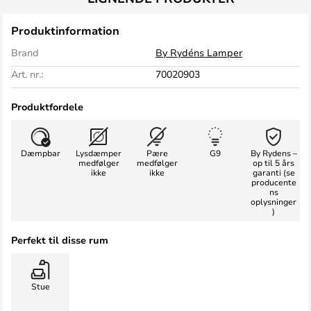
Produktinformation
Brand
By Rydéns Lamper
Art. nr.:
70020903
Produktfordele
Dæmpbar
Lysdæmper
Pære
G9
By Rydens –
medfølger
medfølger
op til 5 års
ikke
ikke
garanti (se
producente
ns
oplysninger
)
Perfekt til disse rum
Stue