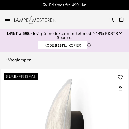
Fri fragt fra 499,- kr.
Skip
to
Content
14% fra 599,- kr.*
på produkter mærket med “-14% EKSTRA”
Spar nu!
KODE:
BEST
KOPIER
Væglamper
Gå
SUMMER DEAL
til
slutningen
af
billedgalleriet