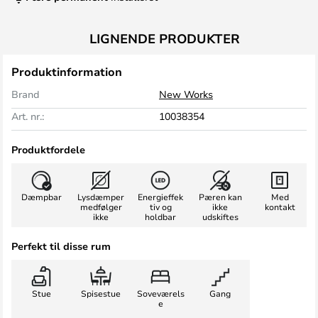
LIGNENDE PRODUKTER
Produktinformation
Brand
New Works
Art. nr.:
10038354
Produktfordele
Dæmpbar
Lysdæmper
Energieffek
Pæren kan
Med
medfølger
tiv og
ikke
kontakt
ikke
holdbar
udskiftes
Perfekt til disse rum
Stue
Spisestue
Soveværels
Gang
e