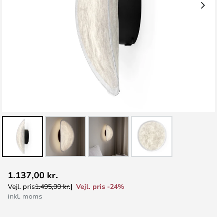
Gå
1.137,00 kr.
til
Vejl. pris -24%
Vejl. pris
1.495,00 kr.
starten
inkl. moms
af
billedgalleriet