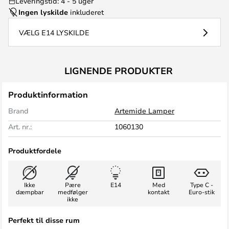
Leveringstid: 4 - 5 uger
Ingen lyskilde
inkluderet
VÆLG E14 LYSKILDE
LIGNENDE PRODUKTER
Produktinformation
Brand
Artemide Lamper
Art. nr.:
1060130
Produktfordele
Ikke
Pære
E14
Med
Type C -
dæmpbar
medfølger
kontakt
Euro-stik
ikke
Perfekt til disse rum