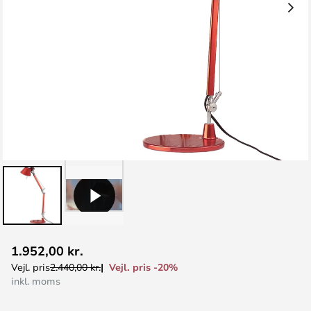
Gå
1.952,00 kr.
til
Vejl. pris -20%
Vejl. pris
2.440,00 kr.
starten
inkl. moms
af
billedgalleriet