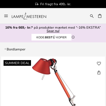
Fri fragt fra 499,- kr.
Skip
to
Content
16% fra 669,- kr.*
på produkter mærket med “-16% EKSTRA”
Spar nu!
KODE:
BEST
KOPIER
Bordlamper
Gå
SUMMER DEAL
til
slutningen
af
billedgalleriet