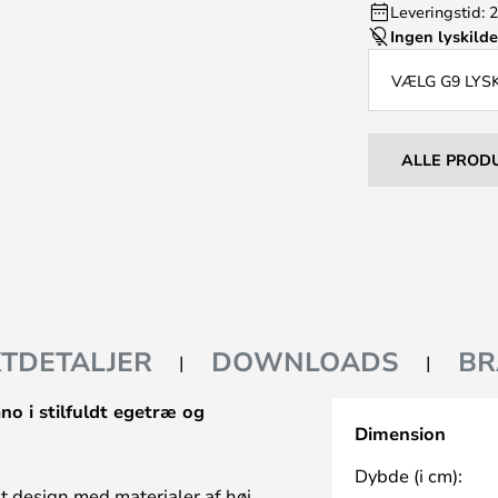
Leveringstid: 2
Ingen lyskild
VÆLG G9 LYS
ALLE PROD
TDETALJER
DOWNLOADS
BR
o i stilfuldt egetræ og
Dimension
Dybde (i cm):
 design med materialer af høj