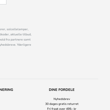
orer, solcellelamper,
oder, aktuelle tilbud,
old fra partnere samt
nyhedsbreve. Yderligere
NERING
DINE FORDELE
Nyhedsbrev
30 dages gratis returret
Fri fragt over 499,- kr