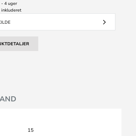
 - 4 uger
e
inkluderet
KILDE
UKTDETALJER
AND
15