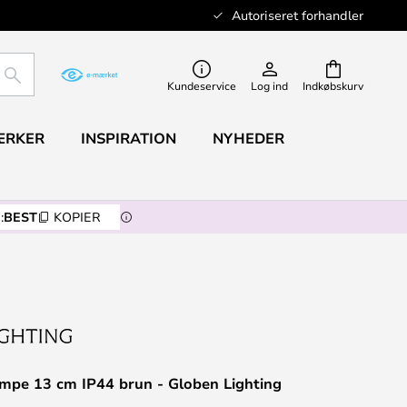
Autoriseret forhandler
SØG
Kundeservice
Log ind
Indkøbskurv
ÆRKER
INSPIRATION
NYHEDER
:
BEST
KOPIER
mpe 13 cm IP44 brun - Globen Lighting