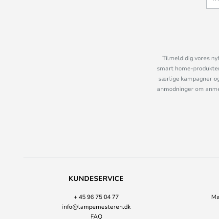
Tilmeld dig vores ny
smart home-produkter 
særlige kampagner og
anmodninger om anmelde
KUNDESERVICE
+ 45 96 75 04 77
Ma
info@lampemesteren.dk
FAQ