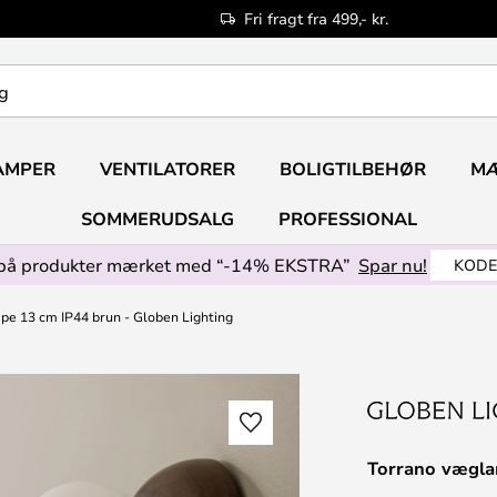
Fri fragt fra 499,- kr.
AMPER
VENTILATORER
BOLIGTILBEHØR
M
SOMMERUDSALG
PROFESSIONAL
på produkter mærket med “-14% EKSTRA”
Spar nu!
KODE
e 13 cm IP44 brun - Globen Lighting
Torrano vægla