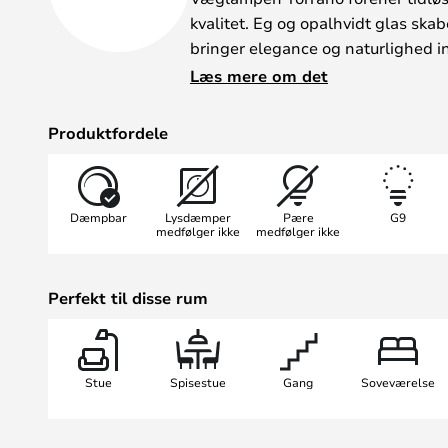
kvalitet. Eg og opalhvidt glas ska
bringer elegance og naturlighed in
certificering er lampen også velegn
Læs mere om det
anvendelsesmuligheder – fra stuen
Produktfordele
Torrano er dæmpbar via en ekstern
fleksibel tilpasning af lysintensit
Patrick Hall og overbeviser med s
Dæmpbar
Lysdæmper
Pære
G9
design, der kan integreres problemf
medfølger ikke
medfølger ikke
indretningsstilarter.
Perfekt til disse rum
Stue
Spisestue
Gang
Soveværelse