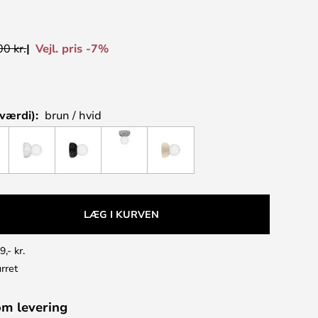
Vejl. pris -7%
0 kr.
værdi):
brun / hvid
LÆG I KURVEN
9,- kr.
rret
om levering