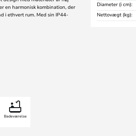
Diameter (i cm):
ber en harmonisk kombination, der
d i ethvert rum. Med sin IP44-
Nettovægt (kg):
et til vådrum og tilbyder alsidige
 over badeværelset til entreen.
 lysdæmper, hvilket sikrer en
eten. Lampen er designet af
ine klare linjer og gennemtænkte
rit i forskellige
Badeværelse