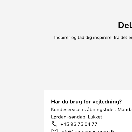
Del
Inspirer og lad dig inspirere, fra de
Har du brug for vejledning?
Kundeservicens åbningstider: Manda
Lørdag–søndag: Lukket
+45 96 75 04 77
info@lampemesteren.dk