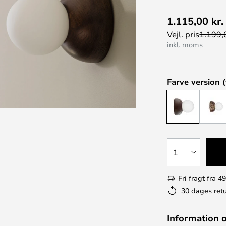
1.115,00 kr.
Vejl. pris
1.199,0
inkl. moms
Farve version (
1
Fri fragt fra 49
30 dages retu
Information 