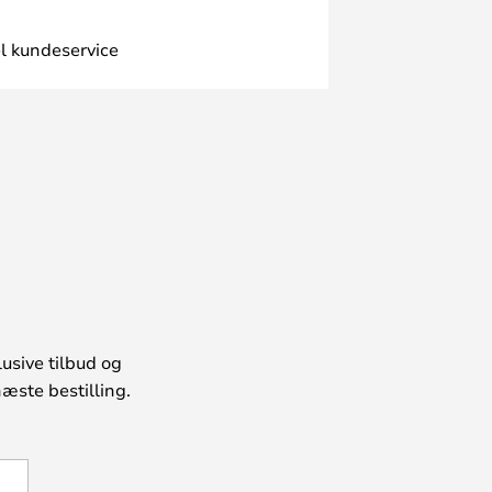
l kundeservice
usive tilbud og
æste bestilling.
U