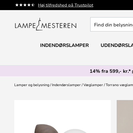
Skip
Høj tilfredshed på Trustpilot
to
Content
Find
din
belysning
INDENDØRSLAMPER
UDENDØRSL
14% fra 599,- kr.*
Lamper og belysning
Indendørslamper
Væglamper
Torrano væglamp
Gå
til
slutningen
af