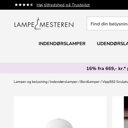
Skip
Høj tilfredshed på Trustpilot
to
Content
Find
din
belysning
INDENDØRSLAMPER
UDENDØRSL
16% fra 669,- kr.*
Lamper og belysning
Indendørslamper
Bordlamper
Vipp592 Sculpt
Gå
til
slutningen
af