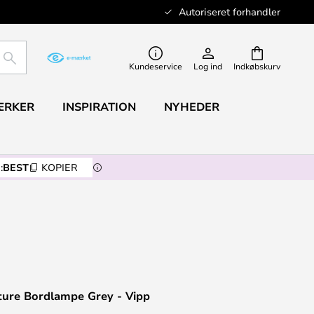
Autoriseret forhandler
SØG
Kundeservice
Log ind
Indkøbskurv
ÆRKER
INSPIRATION
NYHEDER
:
BEST
KOPIER
ture Bordlampe Grey - Vipp