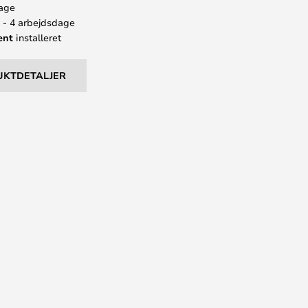
bage
2 - 4 arbejdsdage
ent
installeret
UKTDETALJER