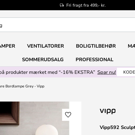
Fri fragt fra 499,- kr.
AMPER
VENTILATORER
BOLIGTILBEHØR
M
SOMMERUDSALG
PROFESSIONAL
på produkter mærket med “-16% EKSTRA”
Spar nu!
KODE
ure Bordlampe Grey - Vipp
Vipp592 Sculp