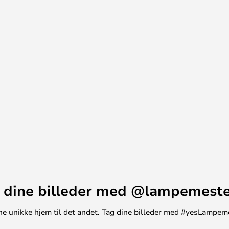
emmer ud af formen, farverne og
 dine billeder med @lampemest
t ene unikke hjem til det andet. Tag dine billeder med #yesLampem