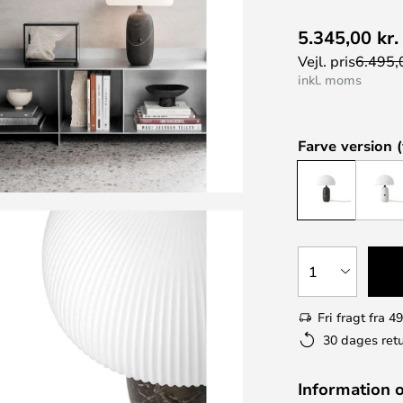
5.345,00 kr.
Vejl. pris
6.495,0
inkl. moms
Farve version (
1
Fri fragt fra 49
30 dages retu
Information 