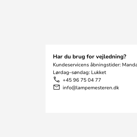
Har du brug for vejledning?
Kundeservicens åbningstider: Manda
Lørdag–søndag: Lukket
+45 96 75 04 77
info@lampemesteren.dk