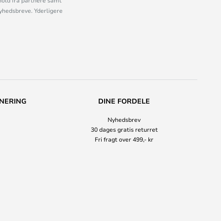
old fra partnere samt
nyhedsbreve. Yderligere
NERING
DINE FORDELE
Nyhedsbrev
30 dages gratis returret
Fri fragt over 499,- kr