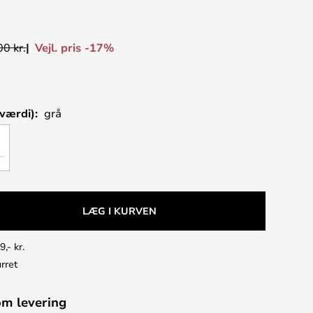
Vejl. pris -17%
0 kr.
værdi):
grå
LÆG I KURVEN
9,- kr.
rret
om levering