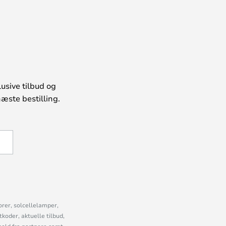
usive tilbud og
æste bestilling.
U
orer, solcellelamper,
oder, aktuelle tilbud,