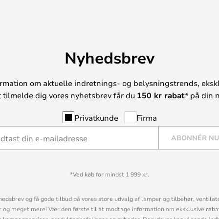
Nyhedsbrev
rmation om aktuelle indretnings- og belysningstrends, ekskl
t tilmelde dig vores nyhetsbrev får du
150 kr rabat*
på din n
Privatkunde
Firma
ABONNÉR N
*Ved køb for mindst 1 999 kr.
hedsbrev og få gode tilbud på vores store udvalg af lamper og tilbehør, ventilat
og meget mere! Vær den første til at modtage information om eksklusive rabatk