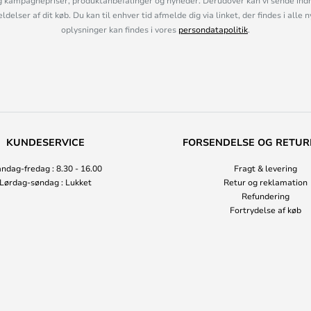
 kampagnepriser, produktanbefalinger og nyheder. Derudover kan vi sende indh
lser af dit køb. Du kan til enhver tid afmelde dig via linket, der findes i alle 
oplysninger kan findes i vores
persondatapolitik
.
KUNDESERVICE
FORSENDELSE OG RETUR
ndag-fredag : 8.30 - 16.00
Fragt & levering
Lørdag-søndag : Lukket
Retur og reklamation
Refundering
Fortrydelse af køb