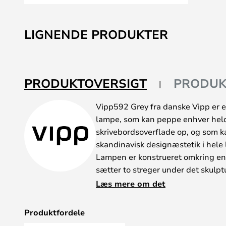
Gå
til
LIGNENDE PRODUKTER
starten
af
billedgalleriet
PRODUKTOVERSIGT
PRODUK
Vipp592 Grey fra danske Vipp er e
lampe, som kan peppe enhver heldi
skrivebordsoverflade op, og som k
skandinavisk designæstetik i hele 
Lampen er konstrueret omkring en
sætter to streger under det skulpt
opaliserede skærm fuldender – og
Læs mere om det
sende en tanke tilbage til de oly
klemmer øjnene sammen. Tag dog i
Produktfordele
sortiment; Lampen er utroligt mod