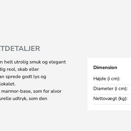
TDETALJER
n helt utrolig smuk og elegant
Dimension
g reol, skab eller
an sprede godt lys og
Højde (i cm):
lokalet.
Diameter (i cm):
 marmor-base, som for alvor
urelle udtryk, som den
Nettovægt (kg):
 man kan godt komme til at
mpiske græske vaser, når man
kke fejl af Vipps marmor-
erne, og de skandinaviske