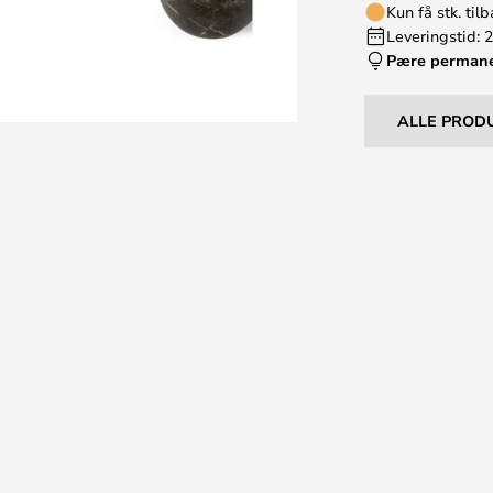
Kun få stk. til
Leveringstid: 
Pære perman
ALLE PROD