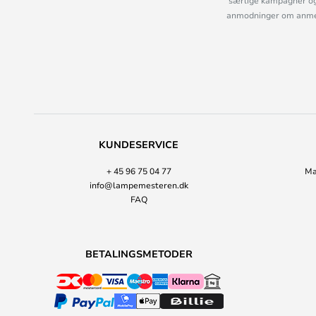
særlige kampagner og
anmodninger om anmelde
KUNDESERVICE
+ 45 96 75 04 77
Ma
info@lampemesteren.dk
FAQ
BETALINGSMETODER