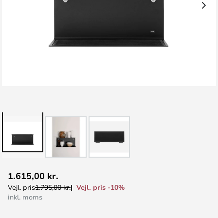
Gå
1.615,00 kr.
til
Vejl. pris -10%
Vejl. pris
1.795,00 kr.
starten
inkl. moms
af
billedgalleriet