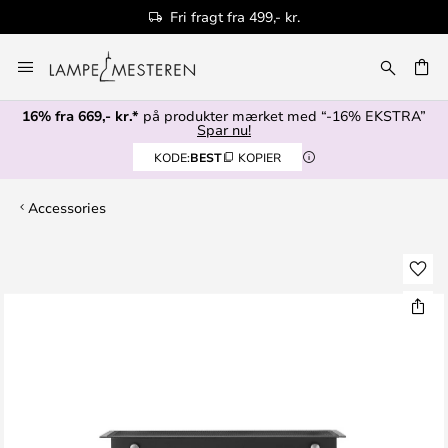
Fri fragt fra 499,- kr.
Skip
to
Content
16% fra 669,- kr.*
på produkter mærket med “-16% EKSTRA”
Spar nu!
KODE:
BEST
KOPIER
Accessories
Gå
til
slutningen
af
billedgalleriet