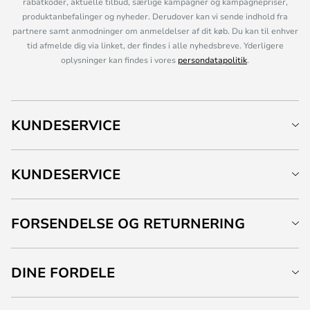
rabatkoder, aktuelle tilbud, særlige kampagner og kampagnepriser,
produktanbefalinger og nyheder. Derudover kan vi sende indhold fra
partnere samt anmodninger om anmeldelser af dit køb. Du kan til enhver
tid afmelde dig via linket, der findes i alle nyhedsbreve. Yderligere
oplysninger kan findes i vores
persondatapolitik
.
KUNDESERVICE
KUNDESERVICE
FORSENDELSE OG RETURNERING
DINE FORDELE