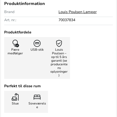
Produktinformation
Brand
Louis Poulsen Lamper
Art. nr.:
70037834
Produktfordele
Pære
USB-stik
Louis
medfølger
Poulsen –
op til 5 års
garanti (se
producente
ns
oplysninger
)
Perfekt til disse rum
Stue
Soveværels
e