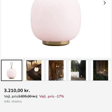
Gå
3.210,00 kr.
til
Vejl. pris -17%
Vejl. pris
3.895,00 kr.
starten
inkl. moms
af
billedgalleriet