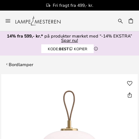
Fri fragt fra 499,- kr.
Skip
to
Content
14% fra 599,- kr.*
på produkter mærket med “-14% EKSTRA”
Spar nu!
KODE:
BEST
KOPIER
Bordlamper
Gå
til
slutningen
af
billedgalleriet