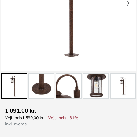
Gå
1.091,00 kr.
til
Vejl. pris -31%
Vejl. pris
1.599,00 kr.
starten
inkl. moms
af
billedgalleriet