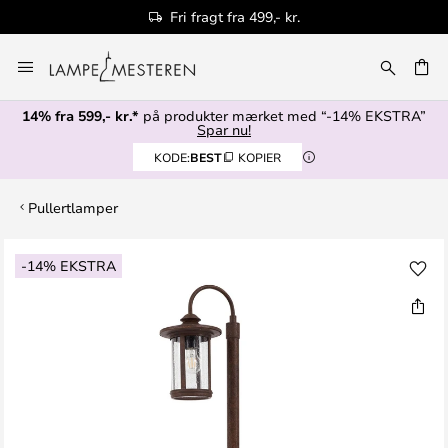
Fri fragt fra 499,- kr.
Skip
to
Content
14% fra 599,- kr.*
på produkter mærket med “-14% EKSTRA”
Spar nu!
KODE:
BEST
KOPIER
Pullertlamper
Gå
-14% EKSTRA
til
slutningen
af
billedgalleriet