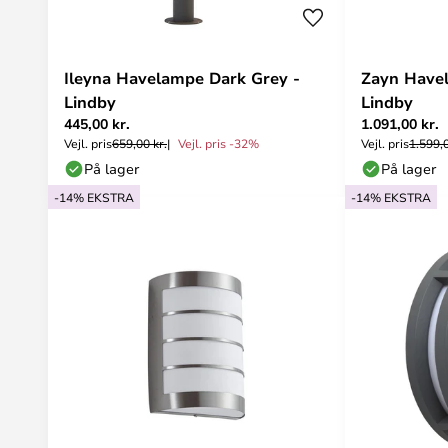
Ileyna Havelampe Dark Grey -
Zayn Have
Lindby
Lindby
445,00 kr.
1.091,00 kr.
Vejl. pris
659,00 kr.
Vejl. pris -32%
Vejl. pris
1.599,0
På lager
På lager
-14% EKSTRA
-14% EKSTRA