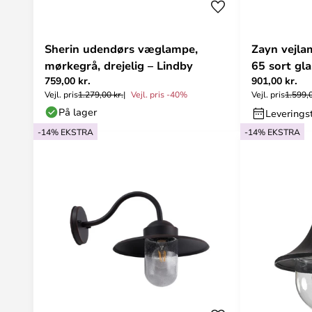
Sherin udendørs væglampe,
Zayn vejla
mørkegrå, drejelig – Lindby
65 sort gla
759,00 kr.
901,00 kr.
Vejl. pris
1.279,00 kr.
Vejl. pris -40%
Vejl. pris
1.599,0
På lager
Leveringst
-14% EKSTRA
-14% EKSTRA