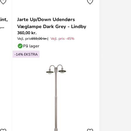
int,
Jarte Up/Down Udendørs
,
Væglampe Dark Grey - Lindby
360,00 kr.
Vejl. pris
659,00 kr.
Vejl. pris -45%
På lager
-14% EKSTRA