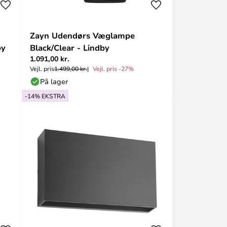
Zayn Udendørs Væglampe
by
Black/Clear - Lindby
1.091,00 kr.
Vejl. pris
1.499,00 kr.
Vejl. pris -27%
På lager
-14% EKSTRA