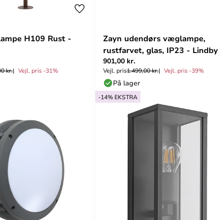
lampe H109 Rust -
Zayn udendørs væglampe,
rustfarvet, glas, IP23 - Lindby
901,00 kr.
0 kr.
Vejl. pris -31%
Vejl. pris
1.499,00 kr.
Vejl. pris -39%
På lager
-14% EKSTRA