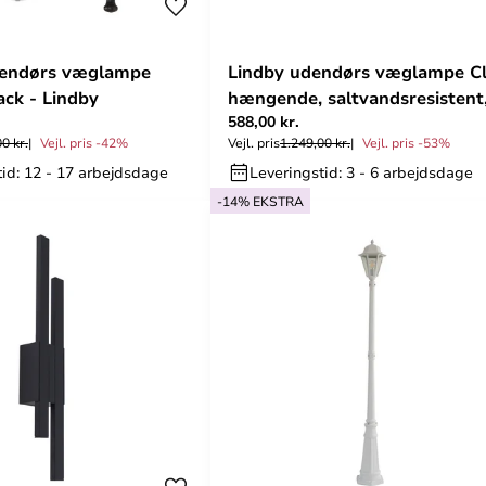
endørs væglampe
Lindby udendørs væglampe Cl
ack - Lindby
hængende, saltvandsresistent
588,00 kr.
E27
0 kr.
Vejl. pris -42%
Vejl. pris
1.249,00 kr.
Vejl. pris -53%
tid: 12 - 17 arbejdsdage
Leveringstid: 3 - 6 arbejdsdage
-14% EKSTRA