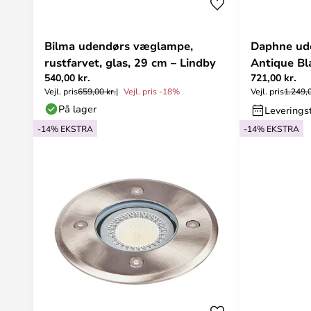
Bilma udendørs væglampe,
Daphne ud
rustfarvet, glas, 29 cm – Lindby
Antique Bl
540,00 kr.
721,00 kr.
Vejl. pris
659,00 kr.
Vejl. pris -18%
Vejl. pris
1.249,0
På lager
Leverings
-14% EKSTRA
-14% EKSTRA