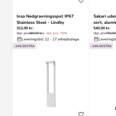
Insa Nedgravningsspot IP67
Sakari ud
Stainless Steel - Lindby
sort, alum
312,00 kr.
540,00 kr.
Lindby
Vejl. pris
469,00 kr.
Vejl. pris -33%
Vejl. pris
759,00 
Leveringstid: 12 - 17 arbejdsdage
Leveringst
-14% EKSTRA
-14% EKSTRA