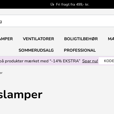
Fri fragt fra 499,- kr.
AMPER
VENTILATORER
BOLIGTILBEHØR
M
SOMMERUDSALG
PROFESSIONAL
på produkter mærket med “-14% EKSTRA”
Spar nu!
KODE
er
slamper