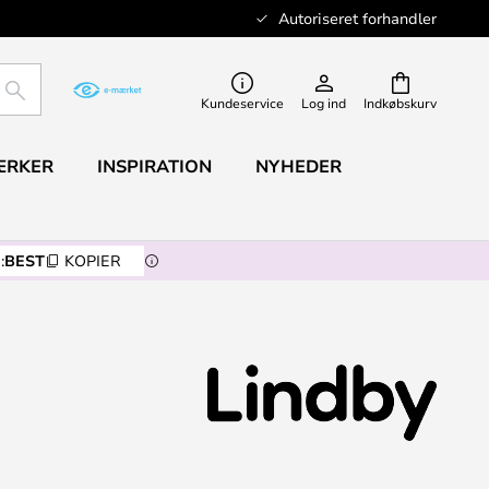
Autoriseret forhandler
SØG
Kundeservice
Log ind
Indkøbskurv
ÆRKER
INSPIRATION
NYHEDER
:
BEST
KOPIER