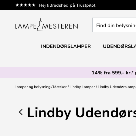
Skip
Høj tilfredshed på Trustpilot
to
Content
Find
din
belysning
INDENDØRSLAMPER
UDENDØRSL
14% fra 599,- kr.*
Lamper og belysning
Mærker
Lindby Lamper
Lindby Udendørslamp
Lindby Udendør