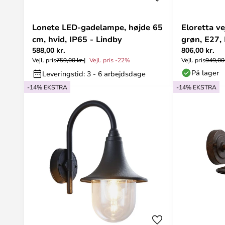
Lonete LED-gadelampe, højde 65
Eloretta ve
cm, hvid, IP65 - Lindby
grøn, E27,
588,00 kr.
806,00 kr.
Vejl. pris
759,00 kr.
Vejl. pris -22%
Vejl. pris
949,00 
På lager
Leveringstid: 3 - 6 arbejdsdage
-14% EKSTRA
-14% EKSTRA