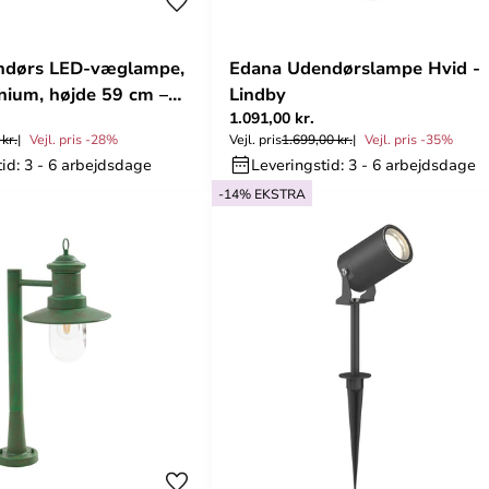
endørs LED-væglampe,
Edana Udendørslampe Hvid -
inium, højde 59 cm –
Lindby
1.091,00 kr.
kr.
Vejl. pris -28%
Vejl. pris
1.699,00 kr.
Vejl. pris -35%
id: 3 - 6 arbejdsdage
Leveringstid: 3 - 6 arbejdsdage
-14% EKSTRA