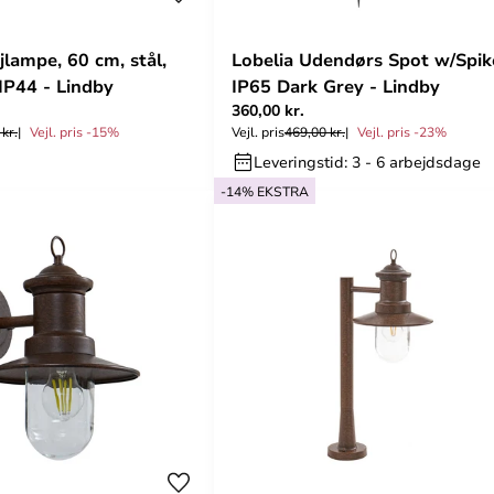
jlampe, 60 cm, stål,
Lobelia Udendørs Spot w/Spik
 IP44 - Lindby
IP65 Dark Grey - Lindby
360,00 kr.
kr.
Vejl. pris -15%
Vejl. pris
469,00 kr.
Vejl. pris -23%
Leveringstid: 3 - 6 arbejdsdage
-14% EKSTRA