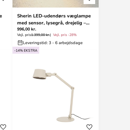
e
Sherin LED-udendørs væglampe
med sensor, lysegrå, drejelig –
996,00 kr.
Lindby
Vejl. pris
1.399,00 kr.
Vejl. pris -28%
Leveringstid: 3 - 6 arbejdsdage
-14% EKSTRA