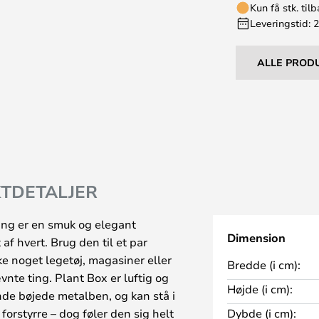
Kun få stk. til
Leveringstid: 
ALLE PROD
TDETALJER
ving er en smuk og elegant
Dimension
 af hvert. Brug den til et par
ke noget legetøj, magasiner eller
Bredde (i cm):
nte ting. Plant Box er luftig og
Højde (i cm):
ynde bøjede metalben, og kan stå i
forstyrre – dog føler den sig helt
Dybde (i cm):