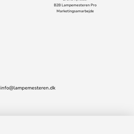
B2B Lampemesteren Pro
Marketingsamarbejde
info@lampemesteren.dk
88,00 kr.
LÆG I KURVEN