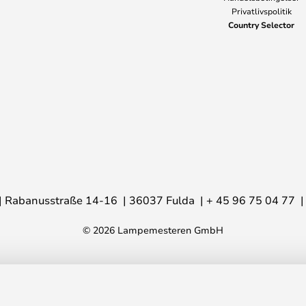
Privatlivspolitik
Country Selector
Rabanusstraße 14-16
36037 Fulda
+ 45 96 75 04 77
© 2026 Lampemesteren GmbH
Living
1.3