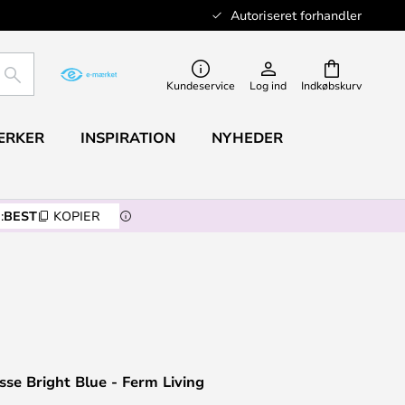
Autoriseret forhandler
SØG
Kundeservice
Log ind
Indkøbskurv
ÆRKER
INSPIRATION
NYHEDER
:
BEST
KOPIER
sse Bright Blue - Ferm Living