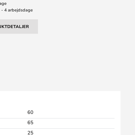
bage
2 - 4 arbejdsdage
UKTDETALJER
60
65
25