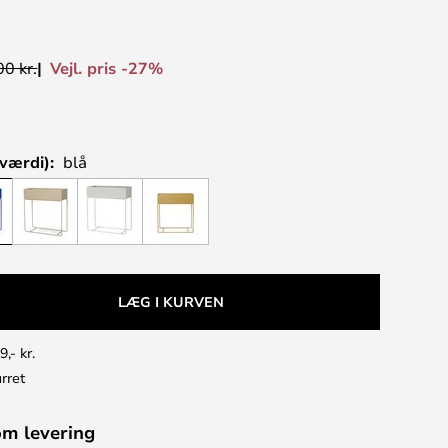
Vejl. pris -27%
0 kr.
værdi):
blå
LÆG I KURVEN
9,- kr.
rret
om levering