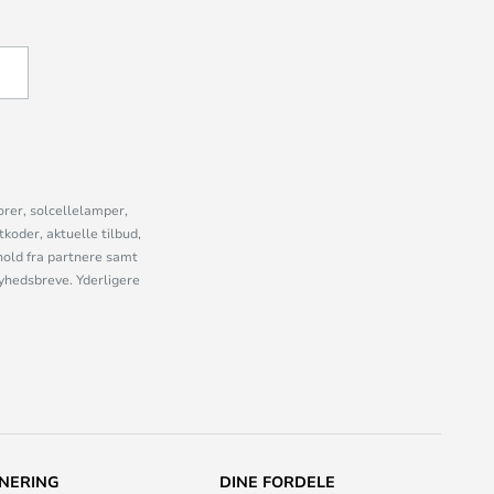
U
orer, solcellelamper,
oder, aktuelle tilbud,
old fra partnere samt
nyhedsbreve. Yderligere
NERING
DINE FORDELE