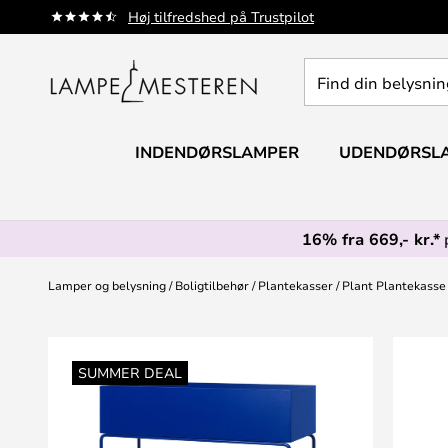
Skip
Høj tilfredshed på Trustpilot
to
Content
Find
din
belysning
INDENDØRSLAMPER
UDENDØRSL
16% fra 669,- kr.*
Lamper og belysning
Boligtilbehør
Plantekasser
Plant Plantekasse 
Gå
til
SUMMER DEAL
slutningen
af