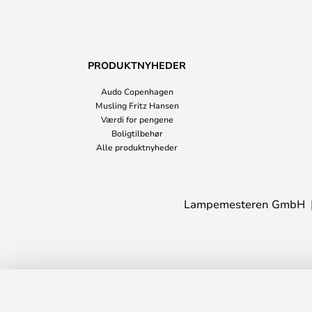
PRODUKTNYHEDER
Audo Copenhagen
Musling Fritz Hansen
Værdi for pengene
Boligtilbehør
Alle produktnyheder
Lampemesteren GmbH
Plant Plantekasse Bright Blue - Ferm 
Leveringstid: 2 - 4 arbejdsdage