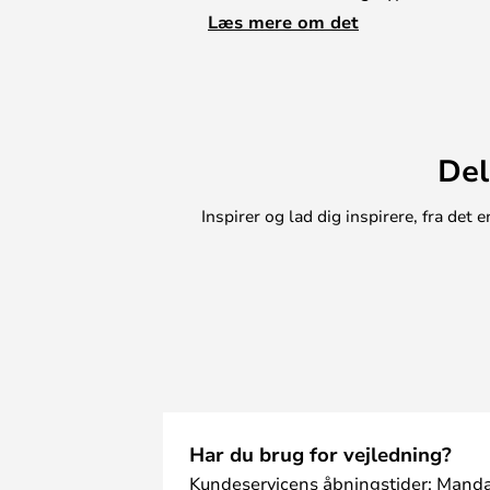
hjemme i den skandinaviske indret
Læs mere om det
Stil trygt Plant Box i gangen med 
køkkenet til habengut eller i stuen
der danner hyggekroge.
Del
Inspirer og lad dig inspirere, fra de
Har du brug for vejledning?
Kundeservicens åbningstider: Manda