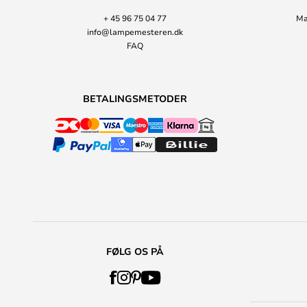
+ 45 96 75 04 77
Ma
info@lampemesteren.dk
FAQ
BETALINGSMETODER
FØLG OS PÅ