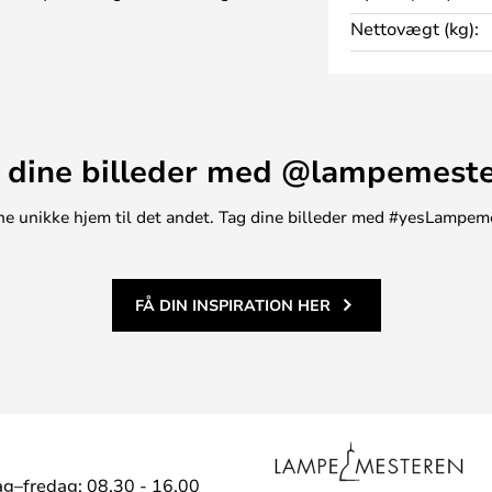
ning.
Nettovægt (kg):
en lampe og en plante i, i
 som en lille elegant rumdeler
 dine billeder med @lampemest
t ene unikke hjem til det andet. Tag dine billeder med #yesLampem
FÅ DIN INSPIRATION HER
g–fredag: 08.30 - 16.00