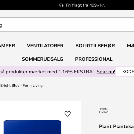
Fri fragt fra 499,- kr.
AMPER
VENTILATORER
BOLIGTILBEHØR
M
SOMMERUDSALG
PROFESSIONAL
på produkter mærket med “-16% EKSTRA”
Spar nu!
KODE
Bright Blue - Ferm Living
Plant Planteka