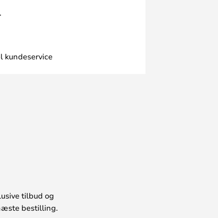
.
l kundeservice
usive tilbud og
æste bestilling.