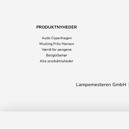
PRODUKTNYHEDER
Audo Copenhagen
Musling Fritz Hansen
Værdi for pengene
Boligtilbehør
Alle produktnyheder
Lampemesteren GmbH
Plant Plantekasse Cashmere - Ferm Li
På lager