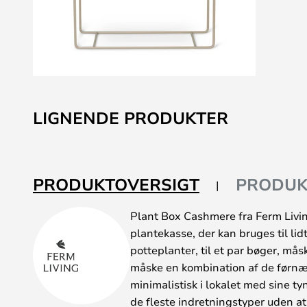
Gå
til
LIGNENDE PRODUKTER
starten
af
billedgalleriet
PRODUKTOVERSIGT
PRODUK
Plant Box Cashmere fra Ferm Livi
plantekasse, der kan bruges til lidt
potteplanter, til et par bøger, mås
måske en kombination af de førnæv
minimalistisk i lokalet med sine t
de fleste indretningstyper uden at 