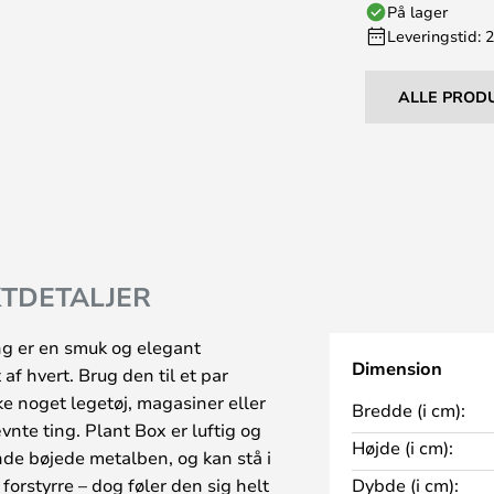
På lager
Leveringstid: 
ALLE PROD
TDETALJER
ng er en smuk og elegant
Dimension
 af hvert. Brug den til et par
ke noget legetøj, magasiner eller
Bredde (i cm):
nte ting. Plant Box er luftig og
Højde (i cm):
ynde bøjede metalben, og kan stå i
forstyrre – dog føler den sig helt
Dybde (i cm):