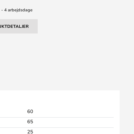
2 - 4 arbejdsdage
UKTDETALJER
60
65
25