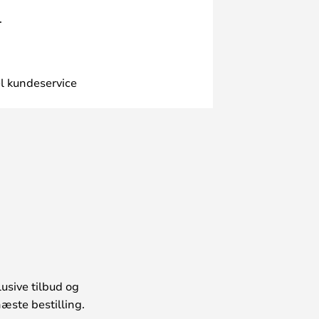
.
l kundeservice
usive tilbud og
æste bestilling.