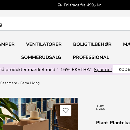
Fri fragt fra 499,- kr.
AMPER
VENTILATORER
BOLIGTILBEHØR
M
SOMMERUDSALG
PROFESSIONAL
på produkter mærket med “-16% EKSTRA”
Spar nu!
KODE
 Cashmere - Ferm Living
Plant Planteka