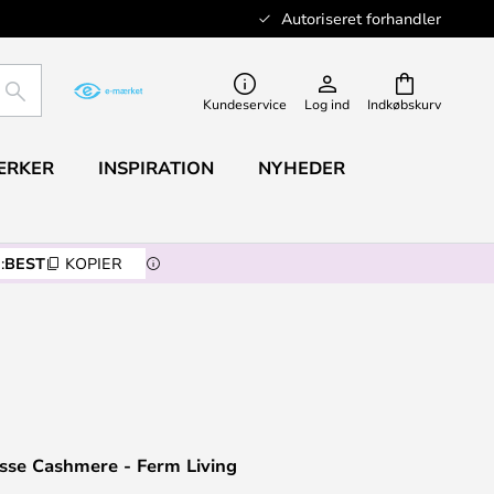
Autoriseret forhandler
SØG
Kundeservice
Log ind
Indkøbskurv
ÆRKER
INSPIRATION
NYHEDER
:
BEST
KOPIER
sse Cashmere - Ferm Living