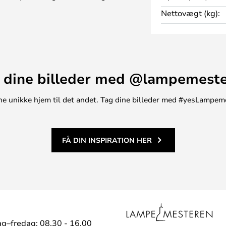
ning.
Nettovægt (kg):
en lampe og en plante i, i
 som en lille elegant rumdeler
 dine billeder med @lampemest
t ene unikke hjem til det andet. Tag dine billeder med #yesLampem
FÅ DIN INSPIRATION HER
g–fredag: 08.30 - 16.00