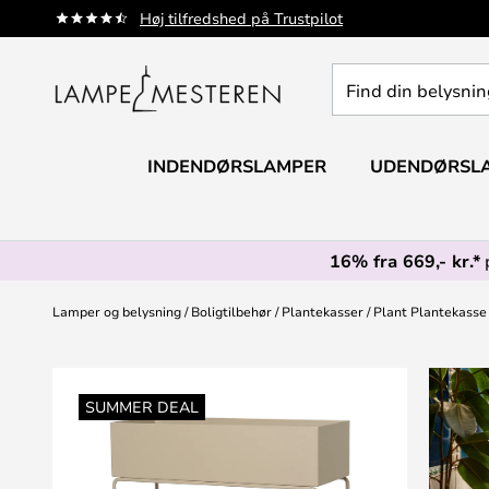
Skip
Høj tilfredshed på Trustpilot
to
Content
Find
din
belysning
INDENDØRSLAMPER
UDENDØRSL
16% fra 669,- kr.*
Lamper og belysning
Boligtilbehør
Plantekasser
Plant Plantekasse
Gå
til
SUMMER DEAL
slutningen
af