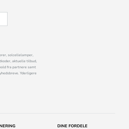
U
orer, solcellelamper,
oder, aktuelle tilbud,
old fra partnere samt
nyhedsbreve. Yderligere
NERING
DINE FORDELE