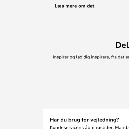
hjemme i den skandinaviske indret
Læs mere om det
Stil trygt Plant Box i gangen med 
køkkenet til habengut eller i stuen
der danner hyggekroge.
Del
Inspirer og lad dig inspirere, fra de
Har du brug for vejledning?
Kundeservicens åbningstider: Manda