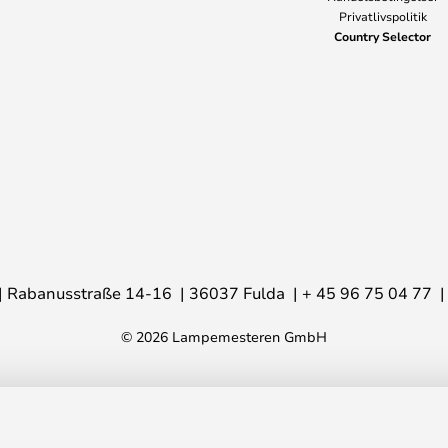
Privatlivspolitik
Country Selector
Rabanusstraße 14-16
36037 Fulda
+ 45 96 75 04 77
© 2026 Lampemesteren GmbH
ving
1.3