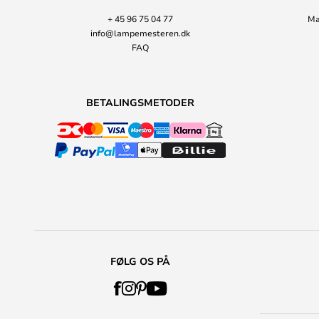
+ 45 96 75 04 77
Ma
info@lampemesteren.dk
FAQ
BETALINGSMETODER
FØLG OS PÅ