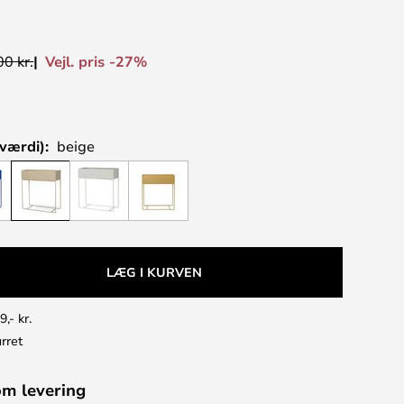
Vejl. pris -27%
0 kr.
værdi):
beige
LÆG I KURVEN
9,- kr.
rret
om levering