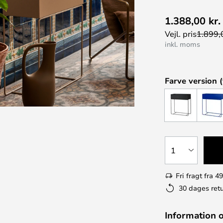
1.388,00 kr.
Vejl. pris
1.899,0
inkl. moms
Farve version (
1
Fri fragt fra 49
30 dages retu
Information 