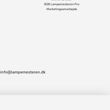
B2B Lampemesteren Pro
Marketingsamarbejde
info@lampemesteren.dk
88,00 kr.
LÆG I KURVEN