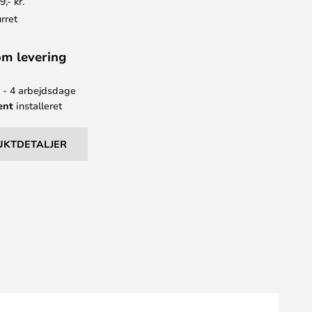
9,- kr.
rret
om levering
2 - 4 arbejdsdage
ent
installeret
UKTDETALJER