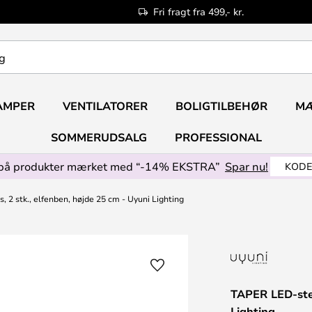
Fri fragt fra 499,- kr.
AMPER
VENTILATORER
BOLIGTILBEHØR
M
SOMMERUDSALG
PROFESSIONAL
på produkter mærket med “-14% EKSTRA”
Spar nu!
KODE
 2 stk., elfenben, højde 25 cm - Uyuni Lighting
TAPER LED-stea
Lighting