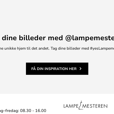
r og dermed for at undgå affald
jenes med et genopladeligt
 op til 500 gange på
 dine billeder med @lampemest
 til 12 eller 4 stearinlys kan
t ene unikke hjem til det andet. Tag dine billeder med #yesLampem
FÅ DIN INSPIRATION HER
g–fredag: 08.30 - 16.00