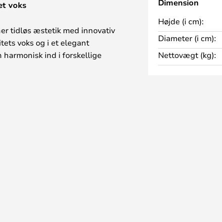
Dimension
et voks
Højde (i cm):
er tidløs æstetik med innovativ
Diameter (i cm):
itets voks og i et elegant
 harmonisk ind i forskellige
Nettovægt (kg):
n, soveværelset eller entreen.
er et energibesparende og jævnt
sfære.
 LED-teknologi tilbyder TAPER
eholdelsesfri belysning. Det
 gør det til et alsidigt
tionelt og stilfuldt. Ideelt til
.
fjernbetjening, hvorved lysene
s til forskellige
are.