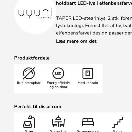
holdbart LED-lys i elfenbensfarv
TAPER LED-stearinlys, 2 stk. foren
lysteknologi. Fremstillet af højkval
elfenbensfarvet design passer den
boligområder som stuen, spisestue
Læs mere om det
Den integrerede LED-lyskilde sikr
lys, der skaber en behagelig atmo
Produktfordele
Takket være den langtidsholdbare
LED-stearinlys pålidelig og vedlig
Ikke dæmpbar
Energieffektiv
Med kontakt
elegante design og den høje kvalitet
og holdbar
dekorationselement, der både er funk
stemningsfuld belysning i alle rum
Perfekt til disse rum
Som tilbehør kan der bestilles en 
nemt kan tændes, slukkes, indstille
timerindstillinger og være dæmpb
Stue
Spisestue
Soveværelse
Gang