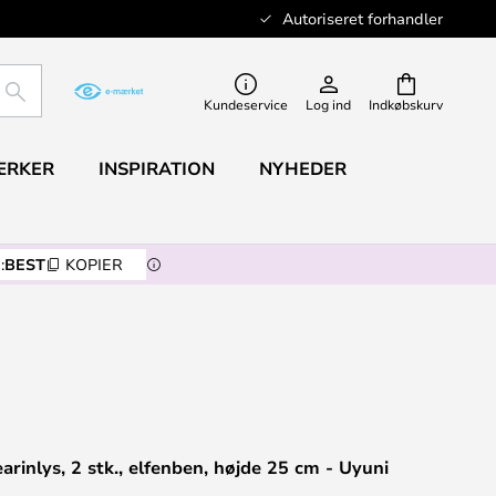
Autoriseret forhandler
SØG
Kundeservice
Log ind
Indkøbskurv
ÆRKER
INSPIRATION
NYHEDER
:
BEST
KOPIER
rinlys, 2 stk., elfenben, højde 25 cm - Uyuni