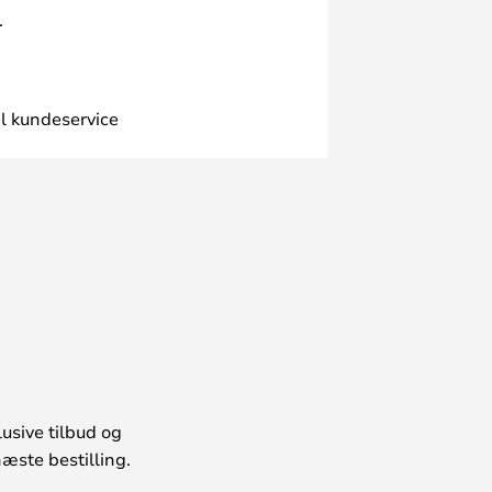
.
l kundeservice
usive tilbud og
æste bestilling.