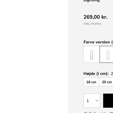
269,00 kr.
inkl. moms
Farve version (
Højde (i cm):
16 cm
20 cm
1