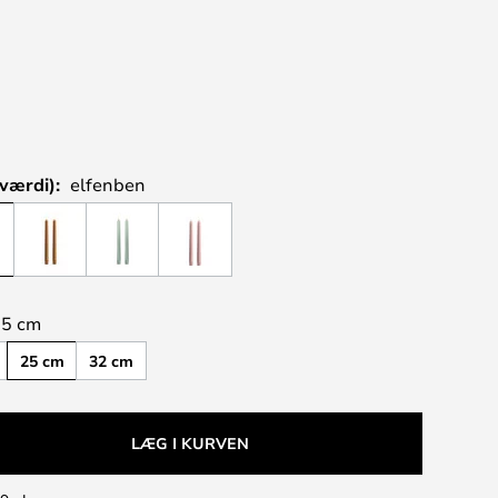
værdi):
elfenben
25 cm
25 cm
32 cm
LÆG I KURVEN