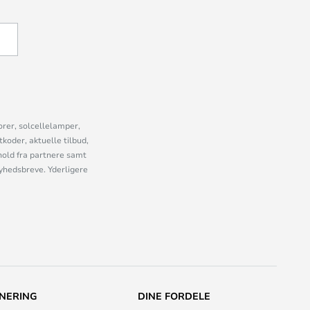
U
orer, solcellelamper,
oder, aktuelle tilbud,
old fra partnere samt
nyhedsbreve. Yderligere
NERING
DINE FORDELE