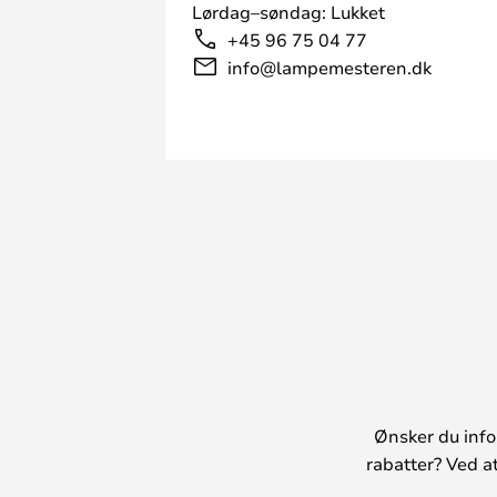
Lørdag–søndag: Lukket
+45 96 75 04 77
info@lampemesteren.dk
Ønsker du info
rabatter? Ved a