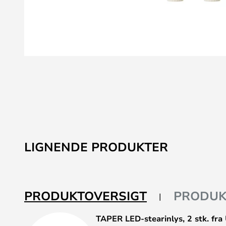
Gå
til
starten
af
billedgalleriet
LIGNENDE PRODUKTER
PRODUKTOVERSIGT
PRODUK
TAPER LED-stearinlys, 2 stk. fra