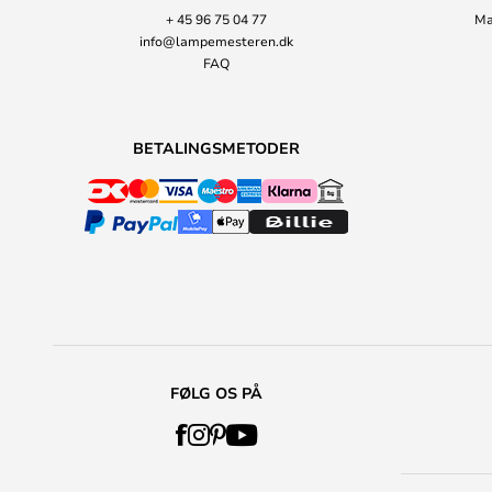
+ 45 96 75 04 77
Ma
info@lampemesteren.dk
FAQ
BETALINGSMETODER
FØLG OS PÅ