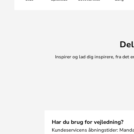
ALS alternativ til engangsbatterie
kan Taper-stearinlysene også bet
indlæg. Indlægget kan genoplades
ladestationer.
Del
Indlæg med batteri og ladestationer
bestilles som tilbehør.
Inspirer og lad dig inspirere, fra de
Har du brug for vejledning?
Kundeservicens åbningstider: Manda