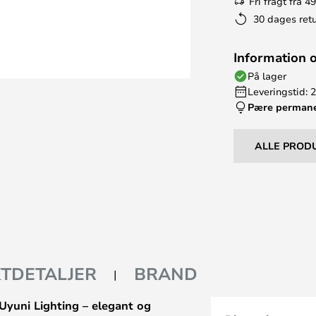
Fri fragt fra 49
30 dages retu
Information 
På lager
Leveringstid: 
Pære perman
ALLE PROD
TDETALJER
BRAND
 Uyuni Lighting – elegant og