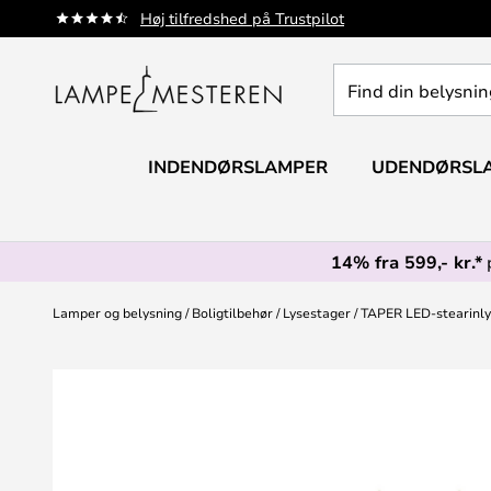
Skip
Høj tilfredshed på Trustpilot
to
Content
Find
din
belysning
INDENDØRSLAMPER
UDENDØRSL
14% fra 599,- kr.*
Lamper og belysning
Boligtilbehør
Lysestager
TAPER LED-stearinlys,
Gå
til
slutningen
af