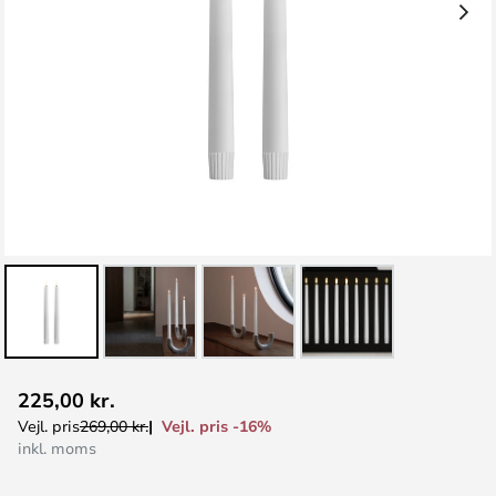
Gå
225,00 kr.
til
Vejl. pris -16%
Vejl. pris
269,00 kr.
starten
inkl. moms
af
billedgalleriet