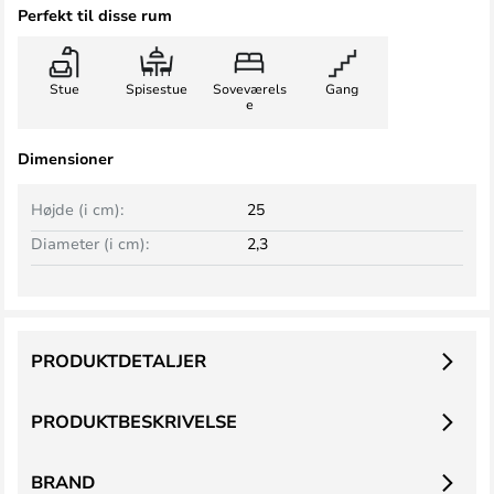
Perfekt til disse rum
Stue
Spisestue
Soveværels
Gang
e
Dimensioner
Højde (i cm):
25
Diameter (i cm):
2,3
PRODUKTDETALJER
PRODUKTBESKRIVELSE
BRAND