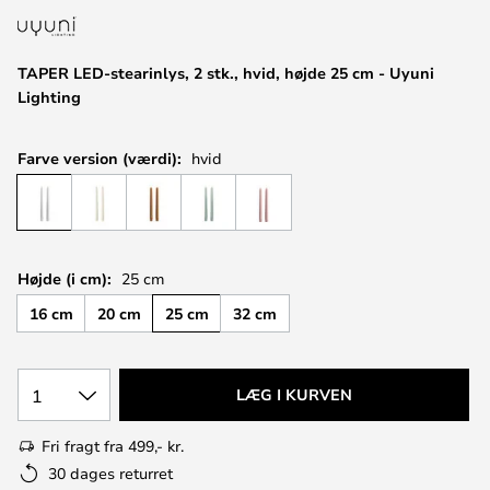
TAPER LED-stearinlys, 2 stk., hvid, højde 25 cm - Uyuni
Lighting
Farve version (værdi):
hvid
Højde (i cm):
25 cm
16 cm
20 cm
25 cm
32 cm
1
LÆG I KURVEN
Fri fragt fra 499,- kr.
30 dages returret