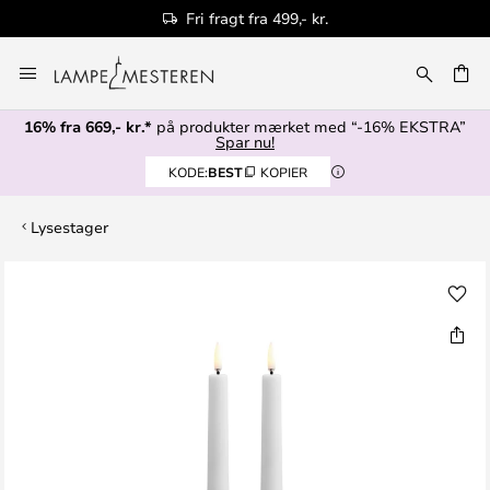
Fri fragt fra 499,- kr.
Skip
to
Content
16% fra 669,- kr.*
på produkter mærket med “-16% EKSTRA”
Spar nu!
KODE:
BEST
KOPIER
Lysestager
Gå
til
slutningen
af
billedgalleriet