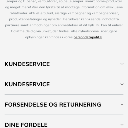
lamper og tilbehør, ventilatorer, solcellelamper, smart home-produkter
og meget mere! Vær den første til at modtage information om eksklusive
rabatkoder, aktuelle tilbud, særlige kampagner og kampagnepriser,
produktanbefalinger og nyheder. Derudover kan vi sende indhold fra
partnere samt anmodninger om anmeldelser af dit køb. Du kan til enhver
tid afmelde dig via linket, der findes i alle nyhedsbreve. Yderligere
oplysninger kan findes i vores
persondatapolitik
.
KUNDESERVICE
KUNDESERVICE
FORSENDELSE OG RETURNERING
DINE FORDELE