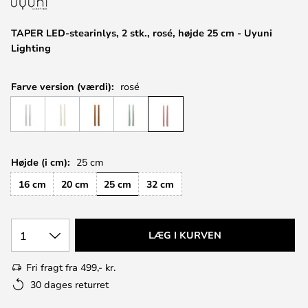
TAPER LED-stearinlys, 2 stk., rosé, højde 25 cm - Uyuni
Lighting
Farve version (værdi):
rosé
Højde (i cm):
25 cm
16 cm
20 cm
25 cm
32 cm
1
LÆG I KURVEN
Fri fragt fra 499,- kr.
30 dages returret