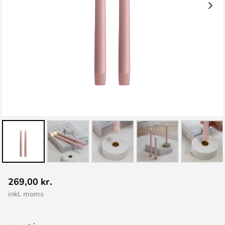
Gå
269,00 kr.
til
inkl. moms
starten
af
billedgalleriet