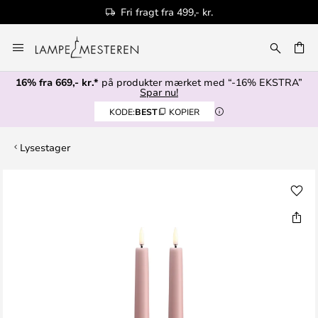
Fri fragt fra 499,- kr.
Skip
to
Content
16% fra 669,- kr.*
på produkter mærket med “-16% EKSTRA”
Spar nu!
KODE:
BEST
KOPIER
Lysestager
Gå
til
slutningen
af
billedgalleriet