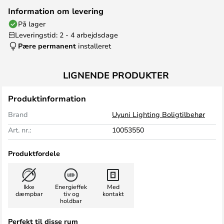
Information om levering
På lager
Leveringstid: 2 - 4 arbejdsdage
Pære permanent
installeret
LIGNENDE PRODUKTER
Produktinformation
Brand
Uyuni Lighting Boligtilbehør
Art. nr.:
10053550
Produktfordele
Ikke
Energieffek
Med
dæmpbar
tiv og
kontakt
holdbar
Perfekt til disse rum